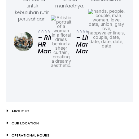
untuk
manfaatnya.
kebutuhan rutin
perusahaan.
⭐⭐⭐
– F
⭐⭐⭐⭐⭐
⭐⭐⭐⭐⭐
Ad
– Rina,
– Linda,
HR
Marketing
Manager
Manager
ABOUT US
OUR LOCATION
OPERATIONAL HOURS