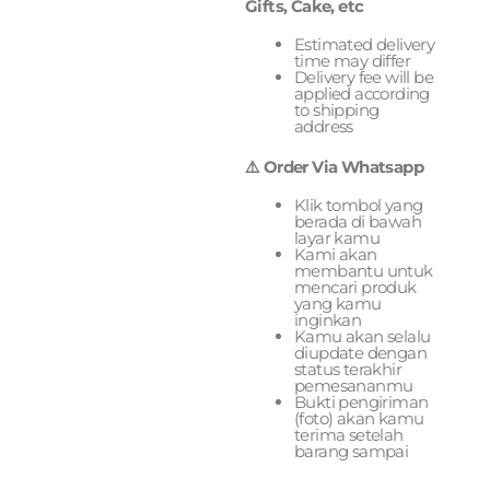
Gifts, Cake, etc
Estimated delivery
time may differ
Delivery fee will be
applied according
to shipping
address
⚠️ Order Via Whatsapp
Klik tombol yang
berada di bawah
layar kamu
Kami akan
membantu untuk
mencari produk
yang kamu
inginkan
Kamu akan selalu
diupdate dengan
status terakhir
pemesananmu
Bukti pengiriman
(foto) akan kamu
terima setelah
barang sampai