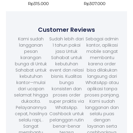
Rp
315.000
Rp
307.000
Customer Reviews
Kami sudah
Sudah lebih dari
Sebagai admin
langganan
1 tahun pakai
kantor, aplikasi
pesan
jasa Untuk
mobile sangat
karangan
Sahabat untuk
membantu
bunga di Untuk
kebutuhan
karena order
Sahabat untuk
event dan relasi
bisa dilakukan
kebutuhan
bisnis. Kualitas
langsung dari
kantor—mulai
bunga
WhatsApp atau
dari ucapan
konsisten dan
aplikasi tanpa
selamat hingga
proses order
proses panjang.
dukacita.
super praktis via
Kami sudah
Pelayanannya
WhatsApp.
langganan dan
cepat, hasilnya
Cashback untuk
selalu puas
selalu rapi, .
pelanggan rutin
dengan
Sangat
benar-benar
layanan serta
membantu
terasa
cashbacknya.