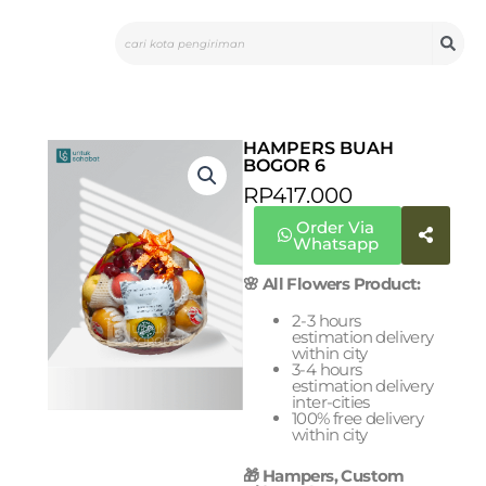
Skip
Search
to
content
HAMPERS BUAH
BOGOR 6
RP
417.000
Order Via
Whatsapp
🌸 All Flowers Product:
2-3 hours
estimation delivery
within city
3-4 hours
estimation delivery
inter-cities
100% free delivery
within city
🎁 Hampers, Custom