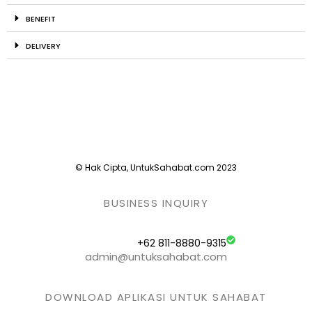
BENEFIT
DELIVERY
© Hak Cipta, UntukSahabat.com 2023
BUSINESS INQUIRY
+62 811-8880-9315
admin@untuksahabat.com
DOWNLOAD APLIKASI UNTUK SAHABAT