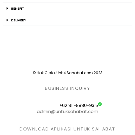
BENEFIT
DELIVERY
© Hak Cipta, UntukSahabat.com 2023
BUSINESS INQUIRY
+62 811-8880-9315
admin@untuksahabat.com
DOWNLOAD APLIKASI UNTUK SAHABAT