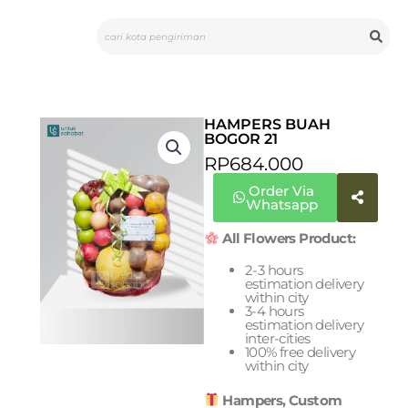
Skip
Search
to
content
HAMPERS BUAH
BOGOR 21
RP
684.000
Order Via
Whatsapp
All Flowers Product:
2-3 hours
estimation delivery
within city
3-4 hours
estimation delivery
inter-cities
100% free delivery
within city
Hampers, Custom