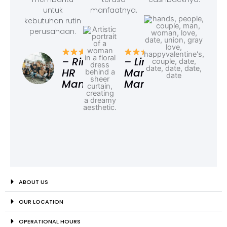
untuk
manfaatnya.
kebutuhan rutin
perusahaan.
– F
Ad
– Rina,
– Linda,
HR
Marketing
Manager
Manager
ABOUT US
OUR LOCATION
OPERATIONAL HOURS