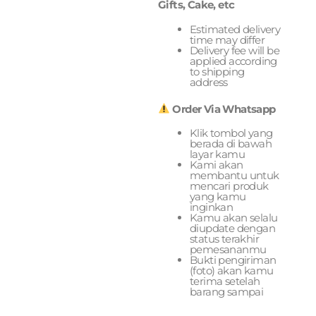
Gifts, Cake, etc
Estimated delivery
time may differ
Delivery fee will be
applied according
to shipping
address
Order Via Whatsapp
Klik tombol yang
berada di bawah
layar kamu
Kami akan
membantu untuk
mencari produk
yang kamu
inginkan
Kamu akan selalu
diupdate dengan
status terakhir
pemesananmu
Bukti pengiriman
(foto) akan kamu
terima setelah
barang sampai