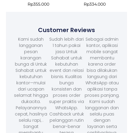
Rp
355.000
Rp
334.000
Customer Reviews
Kami sudah
Sudah lebih dari
Sebagai admin
langganan
1 tahun pakai
kantor, aplikasi
pesan
jasa Untuk
mobile sangat
karangan
Sahabat untuk
membantu
bunga di Untuk
kebutuhan
karena order
Sahabat untuk
event dan relasi
bisa dilakukan
kebutuhan
bisnis. Kualitas
langsung dari
kantor—mulai
bunga
WhatsApp atau
dari ucapan
konsisten dan
aplikasi tanpa
selamat hingga
proses order
proses panjang.
dukacita.
super praktis via
Kami sudah
Pelayanannya
WhatsApp.
langganan dan
cepat, hasilnya
Cashback untuk
selalu puas
selalu rapi, .
pelanggan rutin
dengan
Sangat
benar-benar
layanan serta
membantu
terasa
cashbacknya.