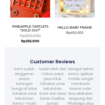
PINEAPPLE TARTLETS
HELLO BABY FRAME
“SOLD OUT”
Rp
450.000
Rp
300.000
Rp
255.000
Customer Reviews
Kami sudah
Sudah lebih dari
Sebagai admin
langganan
1 tahun pakai
kantor, aplikasi
pesan
jasa Untuk
mobile sangat
karangan
Sahabat untuk
membantu
bunga di Untuk
kebutuhan
karena order
Sahabat untuk
event dan relasi
bisa dilakukan
kebutuhan
bisnis. Kualitas
langsung dari
kantor—mulai
bunga
WhatsApp atau