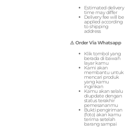
Estimated delivery
time may differ
Delivery fee will be
applied according
to shipping
address
⚠️ Order Via Whatsapp
Klik tombol yang
berada di bawah
layar kamu
Kami akan
membantu untuk
mencari produk
yang kamu
inginkan
Kamu akan selalu
diupdate dengan
status terakhir
pemesananmu
Bukti pengiriman
(foto) akan kamu
terima setelah
barang sampai