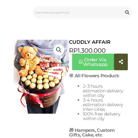
Skip
Search
to
content
CUDDLY AFFAIR
RP
1.300.000
Order Via
Whatsapp
🌸 All Flowers Product:
2-3 hours
estimation delivery
within city
3-4 hours
estimation delivery
inter-cities
100% free delivery
within city
🎁 Hampers, Custom
Gifts, Cake, etc