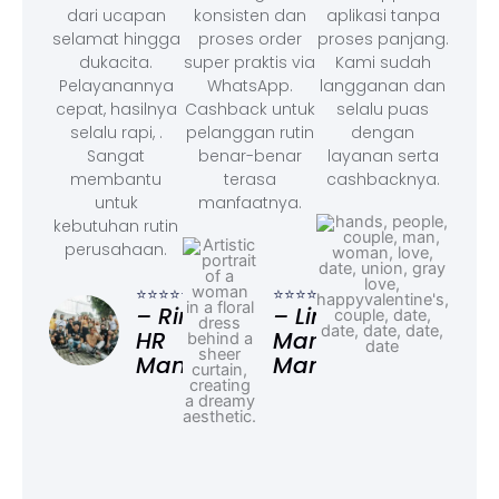
dari ucapan
konsisten dan
aplikasi tanpa
selamat hingga
proses order
proses panjang.
dukacita.
super praktis via
Kami sudah
Pelayanannya
WhatsApp.
langganan dan
cepat, hasilnya
Cashback untuk
selalu puas
selalu rapi, .
pelanggan rutin
dengan
Sangat
benar-benar
layanan serta
membantu
terasa
cashbacknya.
untuk
manfaatnya.
kebutuhan rutin
perusahaan.
⭐⭐⭐
– F
⭐⭐⭐⭐⭐
⭐⭐⭐⭐⭐
Ad
– Rina,
– Linda,
HR
Marketing
Manager
Manager