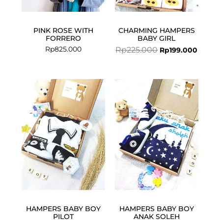
PINK ROSE WITH
CHARMING HAMPERS
FORRERO
BABY GIRL
Rp
825.000
Rp
225.000
Rp
199.000
Current
Original
Current
Original
price
price
price
price
is:
was:
is:
was:
Rp225.000.
Rp250.000.
Rp250.000.
Rp275.000.
HAMPERS BABY BOY
HAMPERS BABY BOY
PILOT
ANAK SOLEH