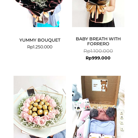
BABY BREATH WITH
YUMMY BOUQUET
FORRERO
Rp
1.250.000
Rp
1.100.000
Rp
999.000
Original
Curren
price
price
was:
is:
Rp225.000.
Rp199.