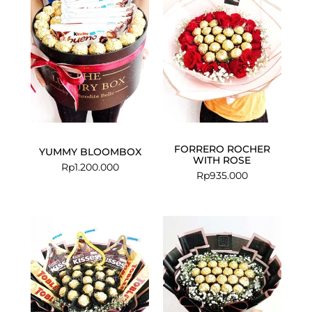
FORRERO ROCHER
YUMMY BLOOMBOX
WITH ROSE
Rp
1.200.000
Rp
935.000
Current
Original
price
price
is:
was:
Rp999.000.
Rp1.100.000