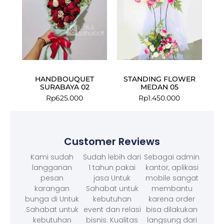
HANDBOUQUET
STANDING FLOWER
SURABAYA 02
MEDAN 05
Rp
625.000
Rp
1.450.000
Customer Reviews
Kami sudah
Sudah lebih dari
Sebagai admin
langganan
1 tahun pakai
kantor, aplikasi
pesan
jasa Untuk
mobile sangat
karangan
Sahabat untuk
membantu
bunga di Untuk
kebutuhan
karena order
Sahabat untuk
event dan relasi
bisa dilakukan
kebutuhan
bisnis. Kualitas
langsung dari