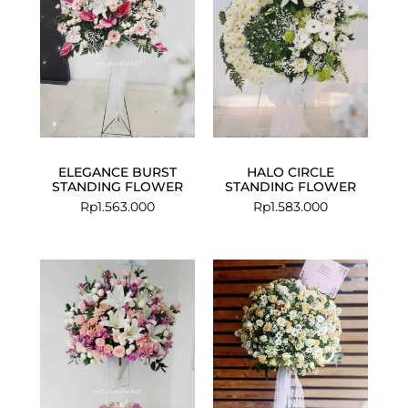
ELEGANCE BURST
HALO CIRCLE
STANDING FLOWER
STANDING FLOWER
Rp
1.563.000
Rp
1.583.000
Current
Original
price
price
is:
was:
Rp2.500.000.
Rp2.750.000.