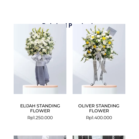
Related Products
ELIJAH STANDING
OLIVER STANDING
FLOWER
FLOWER
Rp
1.250.000
Rp
1.400.000
Current
Original