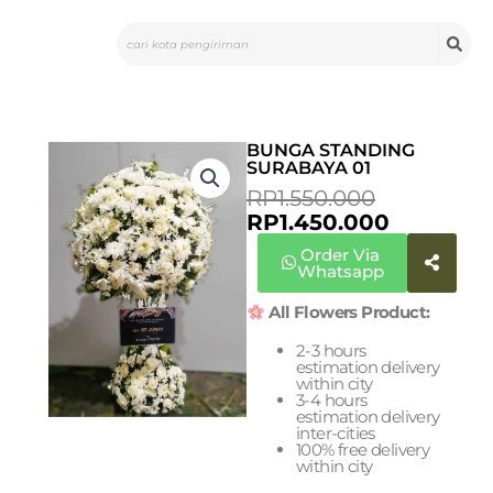
Skip
Search
to
content
BUNGA STANDING
SURABAYA 01
ORIGINA
CURREN
RP
1.550.000
PRICE
PRICE
RP
1.450.000
WAS:
IS:
Order Via
RP1.550.0
RP1.450.0
Whatsapp
All Flowers Product:
2-3 hours
estimation delivery
within city
3-4 hours
estimation delivery
inter-cities
100% free delivery
within city