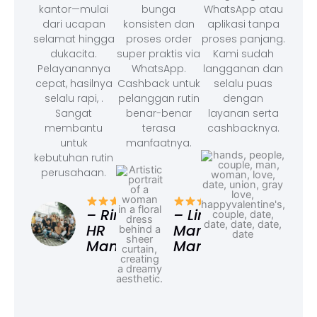
kantor—mulai
bunga
WhatsApp atau
dari ucapan
konsisten dan
aplikasi tanpa
selamat hingga
proses order
proses panjang.
dukacita.
super praktis via
Kami sudah
Pelayanannya
WhatsApp.
langganan dan
cepat, hasilnya
Cashback untuk
selalu puas
selalu rapi, .
pelanggan rutin
dengan
Sangat
benar-benar
layanan serta
membantu
terasa
cashbacknya.
untuk
manfaatnya.
kebutuhan rutin
perusahaan.
– F
Ad
– Rina,
– Linda,
HR
Marketing
Manager
Manager