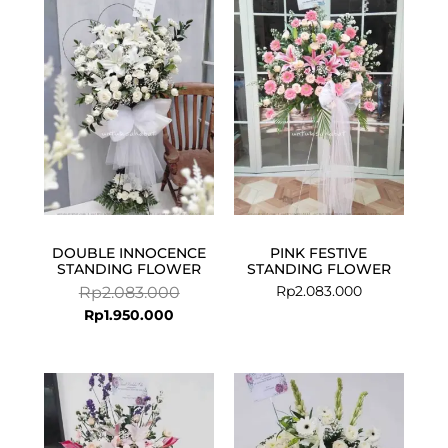
price
price
is:
was:
Rp1.950.000.
Rp2.083.000.
DOUBLE INNOCENCE
PINK FESTIVE
STANDING FLOWER
STANDING FLOWER
Rp
2.083.000
Rp
2.083.000
Rp
1.950.000