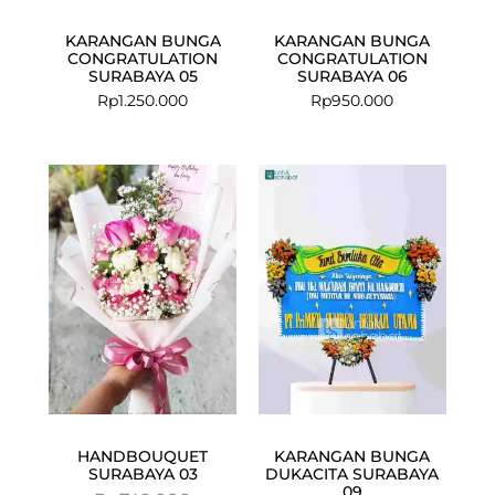
KARANGAN BUNGA
KARANGAN BUNGA
CONGRATULATION
CONGRATULATION
SURABAYA 05
SURABAYA 06
Rp
1.250.000
Rp
950.000
Current
Original
price
price
is:
was:
Rp624.500.
Rp749.000.
HANDBOUQUET
KARANGAN BUNGA
SURABAYA 03
DUKACITA SURABAYA
09