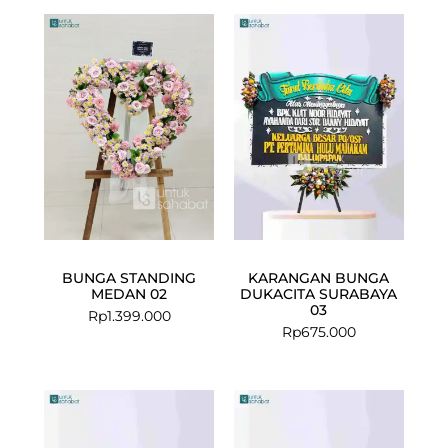
BUNGA STANDING
KARANGAN BUNGA
MEDAN 02
DUKACITA SURABAYA
03
Rp
1.399.000
Rp
675.000
Current
Original
Current
Original
price
price
price
price
is:
was:
is:
was: