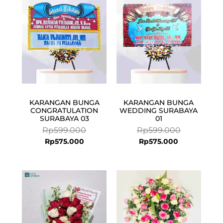
Rp575.000.
Rp599.000.
Rp575.000.
Rp599.000.
KARANGAN BUNGA
KARANGAN BUNGA
CONGRATULATION
WEDDING SURABAYA
SURABAYA 03
01
Rp
599.000
Rp
599.000
Rp
575.000
Rp
575.000