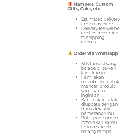
Hampers, Custom
Gifts, Cake, etc
Estimated delivery
time may differ
Delivery fee will be
applied according
to shipping
address
Order Via Whatsapp
Klik tombol yang
berada di bawah
layar kamu
Kami akan
membantu untuk
mencari produk
yang kamu
inginkan
Kamu akan selalu
diupdate dengan
status terakhir
pemesananmu
Bukti pengiriman
(foto) akan kamu
terima setelah
barang sampai