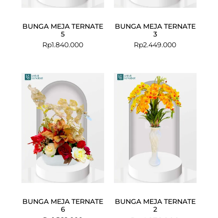
BUNGA MEJA TERNATE
BUNGA MEJA TERNATE
5
3
Rp
1.840.000
Rp
2.449.000
Current
Original
price
price
is:
was:
Rp3.867.000
Rp4.276.00
BUNGA MEJA TERNATE
BUNGA MEJA TERNATE
6
2