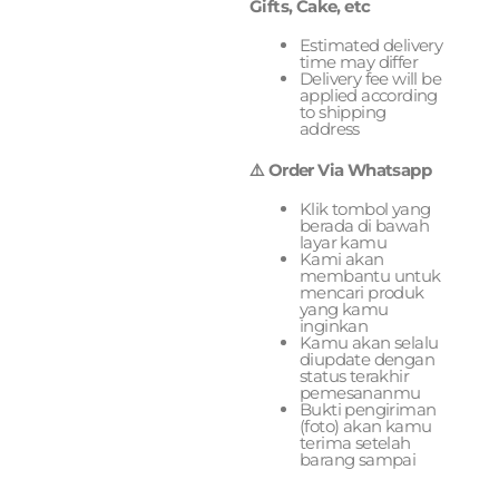
Gifts, Cake, etc
Estimated delivery
time may differ
Delivery fee will be
applied according
to shipping
address
⚠️ Order Via Whatsapp
Klik tombol yang
berada di bawah
layar kamu
Kami akan
membantu untuk
mencari produk
yang kamu
inginkan
Kamu akan selalu
diupdate dengan
status terakhir
pemesananmu
Bukti pengiriman
(foto) akan kamu
terima setelah
barang sampai