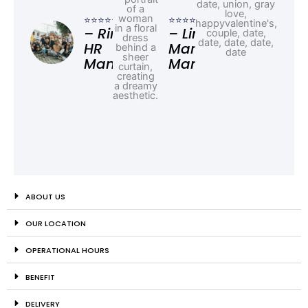
– F
⭐⭐⭐⭐⭐
⭐⭐⭐⭐⭐
Ad
– Rina,
– Linda,
HR
Marketing
Manager
Manager
ABOUT US
OUR LOCATION
OPERATIONAL HOURS
BENEFIT
DELIVERY