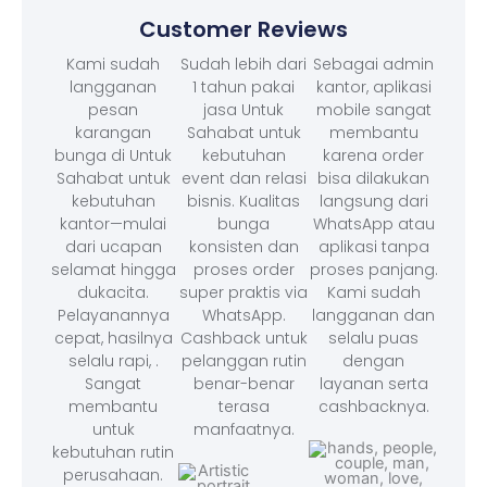
Customer Reviews
Kami sudah
Sudah lebih dari
Sebagai admin
langganan
1 tahun pakai
kantor, aplikasi
pesan
jasa Untuk
mobile sangat
karangan
Sahabat untuk
membantu
bunga di Untuk
kebutuhan
karena order
Sahabat untuk
event dan relasi
bisa dilakukan
kebutuhan
bisnis. Kualitas
langsung dari
kantor—mulai
bunga
WhatsApp atau
dari ucapan
konsisten dan
aplikasi tanpa
selamat hingga
proses order
proses panjang.
dukacita.
super praktis via
Kami sudah
Pelayanannya
WhatsApp.
langganan dan
cepat, hasilnya
Cashback untuk
selalu puas
selalu rapi, .
pelanggan rutin
dengan
Sangat
benar-benar
layanan serta
membantu
terasa
cashbacknya.
untuk
manfaatnya.
kebutuhan rutin
perusahaan.
⭐⭐⭐