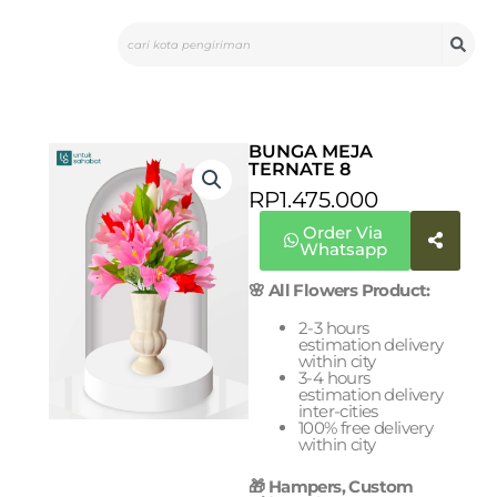
Skip
Search
to
content
BUNGA MEJA
TERNATE 8
RP
1.475.000
Order Via
Whatsapp
🌸 All Flowers Product:
2-3 hours
estimation delivery
within city
3-4 hours
estimation delivery
inter-cities
100% free delivery
within city
🎁 Hampers, Custom