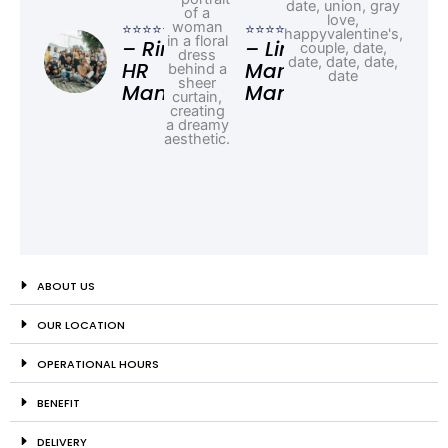
– F
⭐⭐⭐⭐⭐
⭐⭐⭐⭐⭐
Ad
– Rina,
– Linda,
HR
Marketing
Manager
Manager
ABOUT US
OUR LOCATION
OPERATIONAL HOURS
BENEFIT
DELIVERY