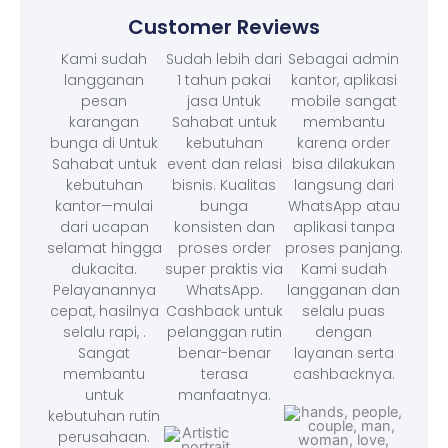
Customer Reviews
Kami sudah
Sudah lebih dari
Sebagai admin
langganan
1 tahun pakai
kantor, aplikasi
pesan
jasa Untuk
mobile sangat
karangan
Sahabat untuk
membantu
bunga di Untuk
kebutuhan
karena order
Sahabat untuk
event dan relasi
bisa dilakukan
kebutuhan
bisnis. Kualitas
langsung dari
kantor—mulai
bunga
WhatsApp atau
dari ucapan
konsisten dan
aplikasi tanpa
selamat hingga
proses order
proses panjang.
dukacita.
super praktis via
Kami sudah
Pelayanannya
WhatsApp.
langganan dan
cepat, hasilnya
Cashback untuk
selalu puas
selalu rapi, .
pelanggan rutin
dengan
Sangat
benar-benar
layanan serta
membantu
terasa
cashbacknya.
untuk
manfaatnya.
kebutuhan rutin
perusahaan.
⭐⭐⭐