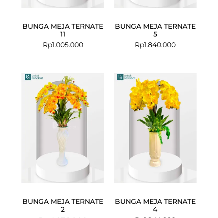
BUNGA MEJA TERNATE
BUNGA MEJA TERNATE
11
5
Rp
1.005.000
Rp
1.840.000
Current
Original
price
price
is:
was:
Rp3.867.000.
Rp4.276.000.
BUNGA MEJA TERNATE
BUNGA MEJA TERNATE
2
4