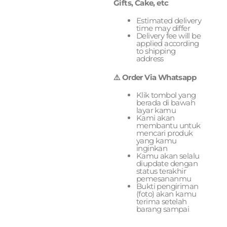
Gifts, Cake, etc
Estimated delivery
time may differ
Delivery fee will be
applied according
to shipping
address
⚠️ Order Via Whatsapp
Klik tombol yang
berada di bawah
layar kamu
Kami akan
membantu untuk
mencari produk
yang kamu
inginkan
Kamu akan selalu
diupdate dengan
status terakhir
pemesananmu
Bukti pengiriman
(foto) akan kamu
terima setelah
barang sampai