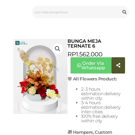
Skip
Search
to
content
BUNGA MEJA
TERNATE 6
RP
1.562.000
Order Via
Whatsapp
🌸 All Flowers Product:
2-3 hours
estimation delivery
within city
3-4 hours
estimation delivery
inter-cities
100% free delivery
within city
🎁 Hampers, Custom