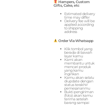
Hampers, Custom
Gifts, Cake, etc
Estimated delivery
time may differ
Delivery fee will be
applied according
to shipping
address
Order Via Whatsapp
Klik tombol yang
berada di bawah
layar kamu
Kami akan
membantu untuk
mencari produk
yang kamu
inginkan
Kamu akan selalu
diupdate dengan
status terakhir
pemesananmu
Bukti pengiriman
(foto) akan kamu
terima setelah
barang sampai