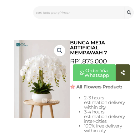
Skip
Search
to
content
BUNGA MEJA
ARTIFICIAL
MEMPAWAH 7
RP
1.875.000
Order Via
Whatsapp
All Flowers Product:
2-3 hours
estimation delivery
within city
3-4 hours
estimation delivery
inter-cities
100% free delivery
within city