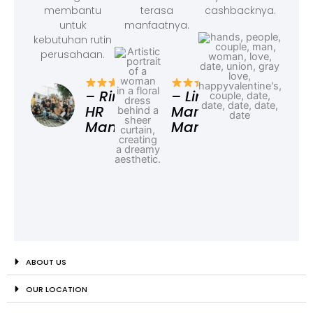
membantu
terasa
cashbacknya.
untuk
manfaatnya.
kebutuhan rutin
perusahaan.
– F
Ad
– Rina,
– Linda,
HR
Marketing
Manager
Manager
ABOUT US
OUR LOCATION