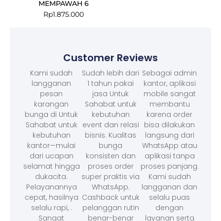
MEMPAWAH 6
Rp
1.875.000
Customer Reviews
Kami sudah
Sudah lebih dari
Sebagai admin
langganan
1 tahun pakai
kantor, aplikasi
pesan
jasa Untuk
mobile sangat
karangan
Sahabat untuk
membantu
bunga di Untuk
kebutuhan
karena order
Sahabat untuk
event dan relasi
bisa dilakukan
kebutuhan
bisnis. Kualitas
langsung dari
kantor—mulai
bunga
WhatsApp atau
dari ucapan
konsisten dan
aplikasi tanpa
selamat hingga
proses order
proses panjang.
dukacita.
super praktis via
Kami sudah
Pelayanannya
WhatsApp.
langganan dan
cepat, hasilnya
Cashback untuk
selalu puas
selalu rapi, .
pelanggan rutin
dengan
Sangat
benar-benar
layanan serta