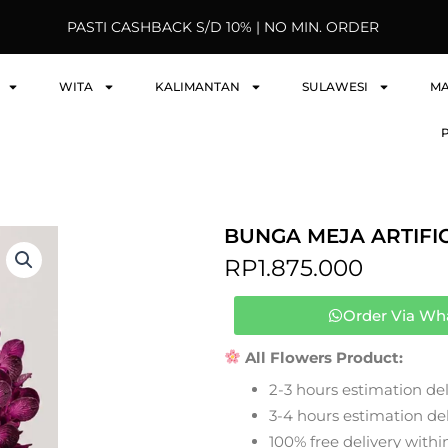
PASTI CASHBACK S/D 10% | NO MIN. ORDER
WITA
KALIMANTAN
SULAWESI
M
BUNGA MEJA ARTIFI
RP
1.875.000
Order Via Wh
All Flowers Product:
2-3 hours estimation del
3-4 hours estimation deli
100% free delivery within