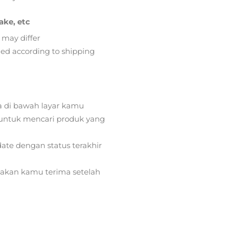
ake, etc
 may differ
lied according to shipping
a di bawah layar kamu
ntuk mencari produk yang
ate dengan status terakhir
) akan kamu terima setelah