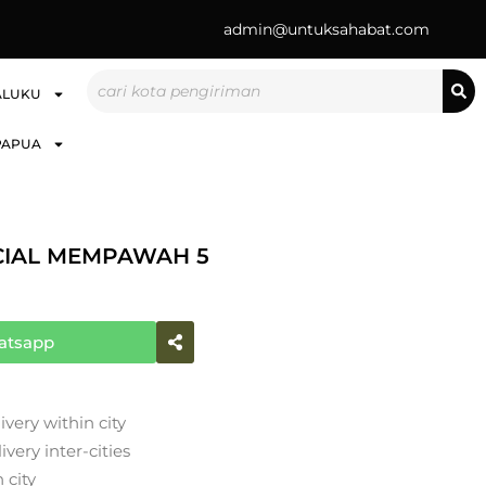
admin@untuksahabat.com
Search
ALUKU
PAPUA
CIAL MEMPAWAH 5
atsapp
ivery within city
very inter-cities
 city