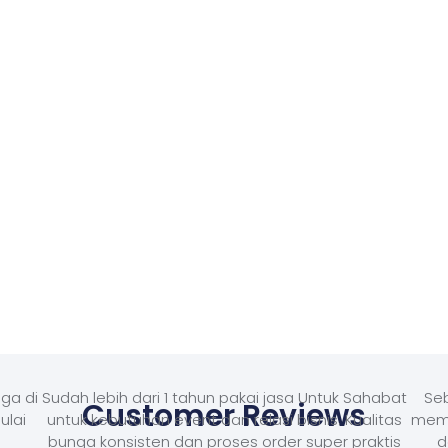
ga di
Sudah lebih dari 1 tahun pakai jasa Untuk Sahabat
Seb
Customer Reviews
ulai
untuk kebutuhan event dan relasi bisnis. Kualitas
memb
bunga konsisten dan proses order super praktis
d