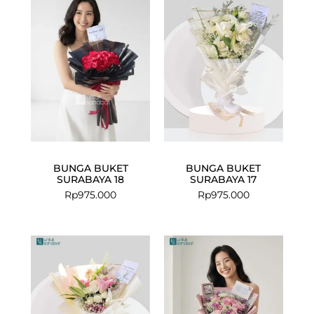
BUNGA BUKET
BUNGA BUKET
SURABAYA 18
SURABAYA 17
Rp
975.000
Rp
975.000
Current
Original
price
price
is:
was:
Rp849.000.
Rp975.000.