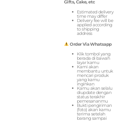
Gifts, Cake, etc
Estimated delivery
time may differ
Delivery fee will be
applied according
to shipping
address
Order Via Whatsapp
Klik tombol yang
berada di bawah
layar kamu
Kami akan
membantu untuk
mencari produk
yang kamu
inginkan
Kamu akan selalu
diupdate dengan
status terakhir
pemesananmu
Bukti pengiriman
(foto) akan kamu
terima setelah
barang sampai