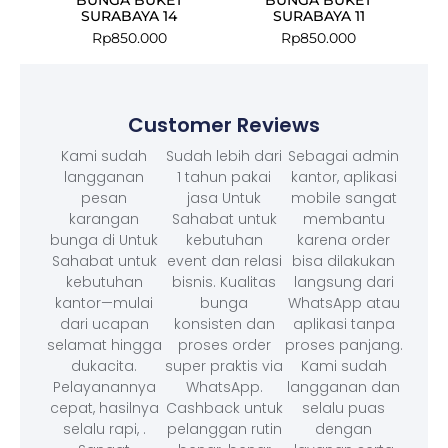
SURABAYA 14
SURABAYA 11
Rp
850.000
Rp
850.000
Customer Reviews
Kami sudah
Sudah lebih dari
Sebagai admin
langganan
1 tahun pakai
kantor, aplikasi
pesan
jasa Untuk
mobile sangat
karangan
Sahabat untuk
membantu
bunga di Untuk
kebutuhan
karena order
Sahabat untuk
event dan relasi
bisa dilakukan
kebutuhan
bisnis. Kualitas
langsung dari
kantor—mulai
bunga
WhatsApp atau
dari ucapan
konsisten dan
aplikasi tanpa
selamat hingga
proses order
proses panjang.
dukacita.
super praktis via
Kami sudah
Pelayanannya
WhatsApp.
langganan dan
cepat, hasilnya
Cashback untuk
selalu puas
selalu rapi, .
pelanggan rutin
dengan