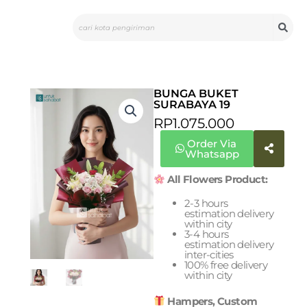
Skip
Search
to
content
BUNGA BUKET
SURABAYA 19
RP
1.075.000
Order Via
Whatsapp
All Flowers Product:
2-3 hours
estimation delivery
within city
3-4 hours
estimation delivery
inter-cities
100% free delivery
within city
Hampers, Custom