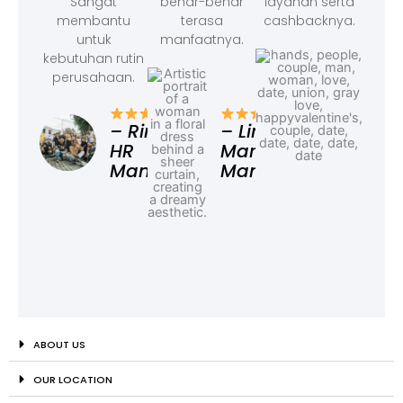
Sangat
benar-benar
layanan serta
membantu
terasa
cashbacknya.
untuk
manfaatnya.
kebutuhan rutin
perusahaan.
– F
Ad
– Rina,
– Linda,
HR
Marketing
Manager
Manager
ABOUT US
OUR LOCATION