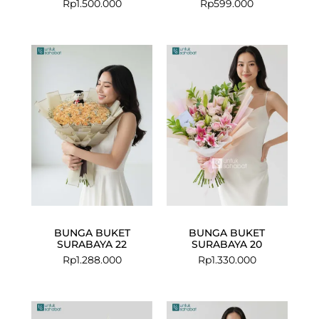
Rp
1.500.000
Rp
599.000
BUNGA BUKET
BUNGA BUKET
SURABAYA 22
SURABAYA 20
Rp
1.288.000
Rp
1.330.000
Current
Original