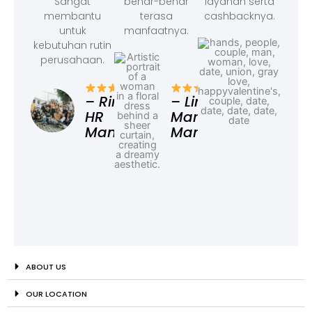
Sangat
benar-benar
layanan serta
membantu
terasa
cashbacknya.
untuk
manfaatnya.
kebutuhan rutin
perusahaan.
– F
Ad
– Rina,
– Linda,
HR
Marketing
Manager
Manager
ABOUT US
OUR LOCATION