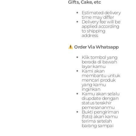
Gifts, Cake, etc
Estimated delivery
time may differ
Delivery fee will be
applied according
to shipping
address
Order Via Whatsapp
Klik tombol yang
berada di bawah
layar kamu
Kami akan
membantu untuk
mencari produk
yang kamu
inginkan
Kamu akan selalu
diupdate dengan
status terakhir
pemesananmu
Bukti pengiriman
(foto) akan kamu
terima setelah
barang sampai