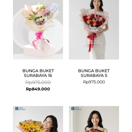
price
price
is:
was:
Rp849.000.
Rp975.000.
BUNGA BUKET
BUNGA BUKET
SURABAYA 16
SURABAYA 5
Rp
975.000
Rp
975.000
Rp
849.000