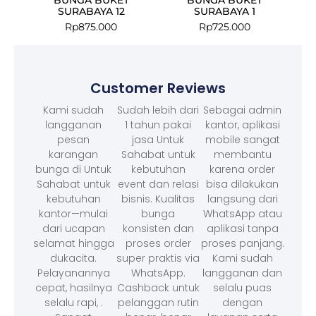
SURABAYA 12
SURABAYA 1
Rp
875.000
Rp
725.000
Customer Reviews
Kami sudah
Sudah lebih dari
Sebagai admin
langganan
1 tahun pakai
kantor, aplikasi
pesan
jasa Untuk
mobile sangat
karangan
Sahabat untuk
membantu
bunga di Untuk
kebutuhan
karena order
Sahabat untuk
event dan relasi
bisa dilakukan
kebutuhan
bisnis. Kualitas
langsung dari
kantor—mulai
bunga
WhatsApp atau
dari ucapan
konsisten dan
aplikasi tanpa
selamat hingga
proses order
proses panjang.
dukacita.
super praktis via
Kami sudah
Pelayanannya
WhatsApp.
langganan dan
cepat, hasilnya
Cashback untuk
selalu puas
selalu rapi, .
pelanggan rutin
dengan