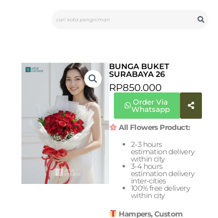
Skip
Search
to
content
BUNGA BUKET
SURABAYA 26
RP
850.000
Order Via
Whatsapp
All Flowers Product:
2-3 hours
estimation delivery
within city
3-4 hours
estimation delivery
inter-cities
100% free delivery
within city
Hampers, Custom