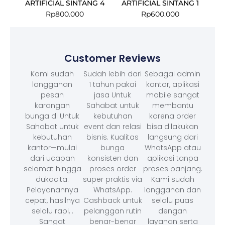
ARTIFICIAL SINTANG 4
ARTIFICIAL SINTANG 1
Rp
800.000
Rp
600.000
Customer Reviews
Kami sudah
Sudah lebih dari
Sebagai admin
langganan
1 tahun pakai
kantor, aplikasi
pesan
jasa Untuk
mobile sangat
karangan
Sahabat untuk
membantu
bunga di Untuk
kebutuhan
karena order
Sahabat untuk
event dan relasi
bisa dilakukan
kebutuhan
bisnis. Kualitas
langsung dari
kantor—mulai
bunga
WhatsApp atau
dari ucapan
konsisten dan
aplikasi tanpa
selamat hingga
proses order
proses panjang.
dukacita.
super praktis via
Kami sudah
Pelayanannya
WhatsApp.
langganan dan
cepat, hasilnya
Cashback untuk
selalu puas
selalu rapi, .
pelanggan rutin
dengan
Sangat
benar-benar
layanan serta