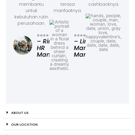
membantu
terasa
cashbacknya.
untuk
manfaatnya.
kebutuhan rutin
perusahaan.
⭐⭐⭐
– F
⭐⭐⭐⭐⭐
⭐⭐⭐⭐⭐
Ad
– Rina,
– Linda,
HR
Marketing
Manager
Manager
ABOUT US
OUR LOCATION