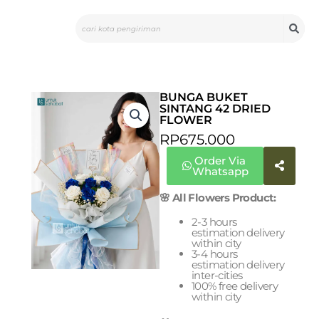
Skip
Search
to
content
BUNGA BUKET
SINTANG 42 DRIED
FLOWER
RP
675.000
Order Via
Whatsapp
🌸 All Flowers Product:
2-3 hours
estimation delivery
within city
3-4 hours
estimation delivery
inter-cities
100% free delivery
within city