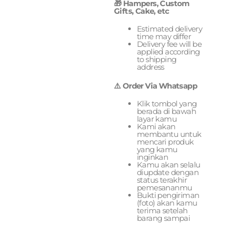
🎁 Hampers, Custom
Gifts, Cake, etc
Estimated delivery
time may differ
Delivery fee will be
applied according
to shipping
address
⚠️ Order Via Whatsapp
Klik tombol yang
berada di bawah
layar kamu
Kami akan
membantu untuk
mencari produk
yang kamu
inginkan
Kamu akan selalu
diupdate dengan
status terakhir
pemesananmu
Bukti pengiriman
(foto) akan kamu
terima setelah
barang sampai