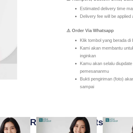
Estimated delivery time may
Delivery fee will be applie
⚠️ Order Via Whatsapp
Klik tombol yang berada di
Kami akan membantu untu
inginkan
Kamu akan selalu diupdate 
pemesananmu
Bukti pengiriman (foto) ak
sampai
Related Products