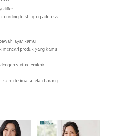
 differ
d according to shipping address
 bawah layar kamu
k mencari produk yang kamu
dengan status terakhir
an kamu terima setelah barang