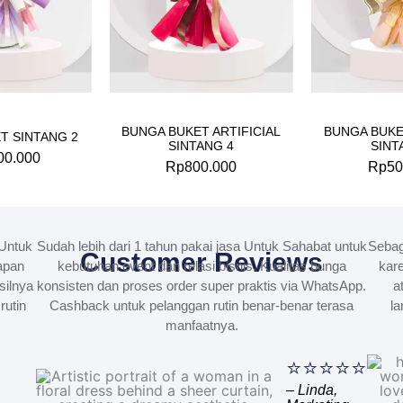
BUNGA BUKET ARTIFICIAL
BUNGA BUKE
T SINTANG 2
SINTANG 4
SINT
00.000
Rp
800.000
Rp
50
Untuk
Sudah lebih dari 1 tahun pakai jasa Untuk Sahabat untuk
Sebag
Customer Reviews
apan
kebutuhan event dan relasi bisnis. Kualitas bunga
kare
silnya
konsisten dan proses order super praktis via WhatsApp.
a
rutin
Cashback untuk pelanggan rutin benar-benar terasa
la
manfaatnya.
⭐⭐⭐⭐⭐
– Linda,