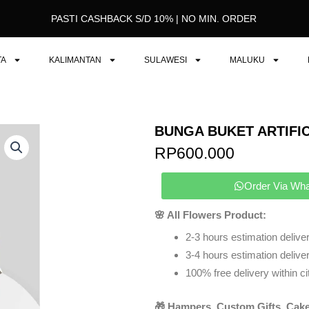
PASTI CASHBACK S/D 10% | NO MIN. ORDER
TA
KALIMANTAN
SULAWESI
MALUKU
BUNGA BUKET ARTIFIC
RP
600.000
Order Via Wh
🌸 All Flowers Product:
2-3 hours estimation deliver
3-4 hours estimation delivery
100% free delivery within ci
🎁 Hampers, Custom Gifts, Cake