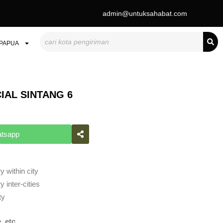
admin@untuksahabat.com
Search
PAPUA
IAL SINTANG 6
atsapp
y within city
 inter-cities
ty
, etc