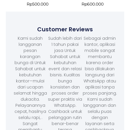
Rp
500.000
Rp
600.000
Customer Reviews
Kami sudah
Sudah lebih dari
Sebagai admin
langganan
1 tahun pakai
kantor, aplikasi
pesan
jasa Untuk
mobile sangat
karangan
Sahabat untuk
membantu
bunga di Untuk
kebutuhan
karena order
Sahabat untuk
event dan relasi
bisa dilakukan
kebutuhan
bisnis. Kualitas
langsung dari
kantor—mulai
bunga
WhatsApp atau
dari ucapan
konsisten dan
aplikasi tanpa
selamat hingga
proses order
proses panjang.
dukacita.
super praktis via
Kami sudah
Pelayanannya
WhatsApp.
langganan dan
cepat, hasilnya
Cashback untuk
selalu puas
selalu rapi, .
pelanggan rutin
dengan
Sangat
benar-benar
layanan serta
membantu
terasa
cashbacknya.