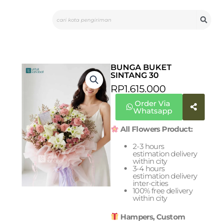
Skip
Search
to
content
BUNGA BUKET
SINTANG 30
RP
1.615.000
Order Via
Whatsapp
All Flowers Product:
2-3 hours
estimation delivery
within city
3-4 hours
estimation delivery
inter-cities
100% free delivery
within city
Hampers, Custom