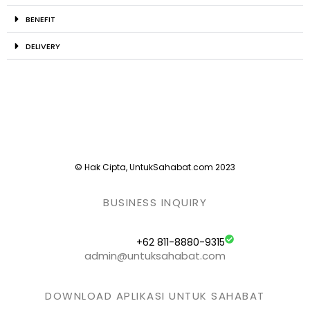
BENEFIT
DELIVERY
© Hak Cipta, UntukSahabat.com 2023
BUSINESS INQUIRY
+62 811-8880-9315
admin@untuksahabat.com
DOWNLOAD APLIKASI UNTUK SAHABAT