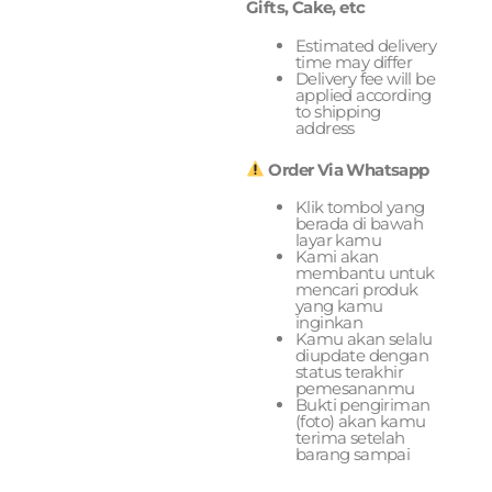
Gifts, Cake, etc
Estimated delivery
time may differ
Delivery fee will be
applied according
to shipping
address
Order Via Whatsapp
Klik tombol yang
berada di bawah
layar kamu
Kami akan
membantu untuk
mencari produk
yang kamu
inginkan
Kamu akan selalu
diupdate dengan
status terakhir
pemesananmu
Bukti pengiriman
(foto) akan kamu
terima setelah
barang sampai