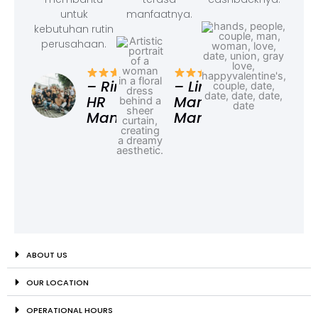
untuk
manfaatnya.
kebutuhan rutin
perusahaan.
– F
Ad
– Rina,
– Linda,
HR
Marketing
Manager
Manager
ABOUT US
OUR LOCATION
OPERATIONAL HOURS