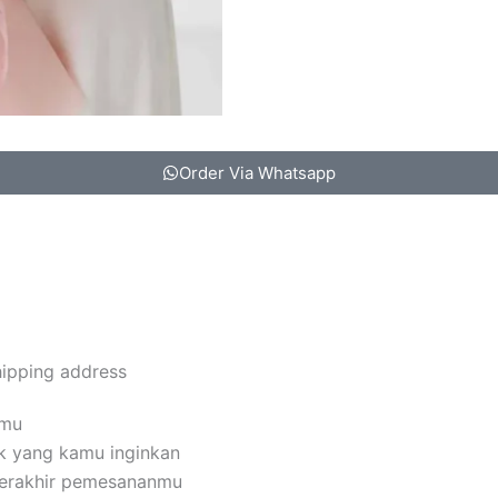
Order Via Whatsapp
hipping address
amu
k yang kamu inginkan
terakhir pemesananmu