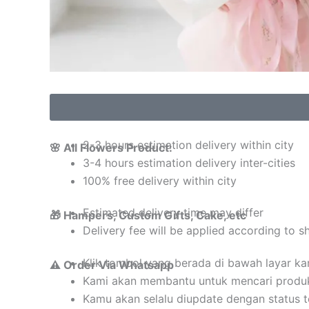
2-3 hours estimation delivery within city
🌸 All Flowers Product:
3-4 hours estimation delivery inter-cities
100% free delivery within city
Estimated delivery time may differ
🎁 Hampers, Custom Gifts, Cake, etc
Delivery fee will be applied according to s
Klik tombol yang berada di bawah layar k
⚠️ Order Via Whatsapp
Kami akan membantu untuk mencari produ
Kamu akan selalu diupdate dengan status 