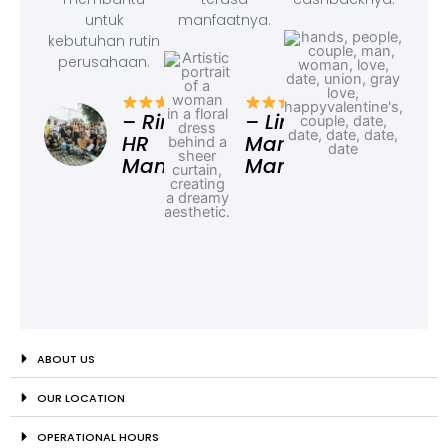
untuk
manfaatnya.
kebutuhan rutin
perusahaan.
– F
Ad
– Rina,
– Linda,
HR
Marketing
Manager
Manager
ABOUT US
OUR LOCATION
OPERATIONAL HOURS