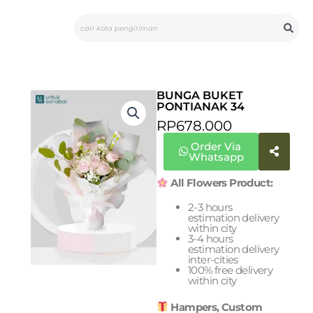
Skip
Search
to
content
BUNGA BUKET
PONTIANAK 34
RP
678.000
Order Via
Whatsapp
All Flowers Product:
2-3 hours
estimation delivery
within city
3-4 hours
estimation delivery
inter-cities
100% free delivery
within city
Hampers, Custom