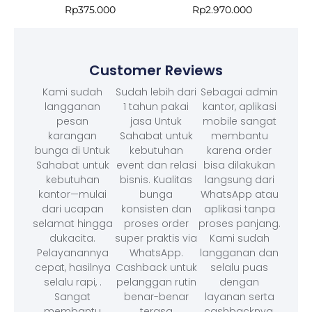
Rp
375.000
Rp
2.970.000
Customer Reviews
Kami sudah
Sudah lebih dari
Sebagai admin
langganan
1 tahun pakai
kantor, aplikasi
pesan
jasa Untuk
mobile sangat
karangan
Sahabat untuk
membantu
bunga di Untuk
kebutuhan
karena order
Sahabat untuk
event dan relasi
bisa dilakukan
kebutuhan
bisnis. Kualitas
langsung dari
kantor—mulai
bunga
WhatsApp atau
dari ucapan
konsisten dan
aplikasi tanpa
selamat hingga
proses order
proses panjang.
dukacita.
super praktis via
Kami sudah
Pelayanannya
WhatsApp.
langganan dan
cepat, hasilnya
Cashback untuk
selalu puas
selalu rapi, .
pelanggan rutin
dengan
Sangat
benar-benar
layanan serta
membantu
terasa
cashbacknya.