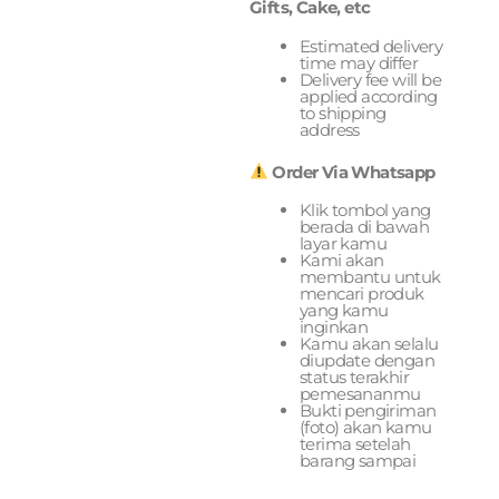
Gifts, Cake, etc
Estimated delivery
time may differ
Delivery fee will be
applied according
to shipping
address
Order Via Whatsapp
Klik tombol yang
berada di bawah
layar kamu
Kami akan
membantu untuk
mencari produk
yang kamu
inginkan
Kamu akan selalu
diupdate dengan
status terakhir
pemesananmu
Bukti pengiriman
(foto) akan kamu
terima setelah
barang sampai