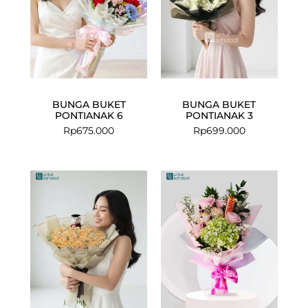
BUNGA BUKET
BUNGA BUKET
PONTIANAK 6
PONTIANAK 3
Rp
675.000
Rp
699.000
Current
Original
price
price
is:
was:
Rp478.000.
Rp599.000.