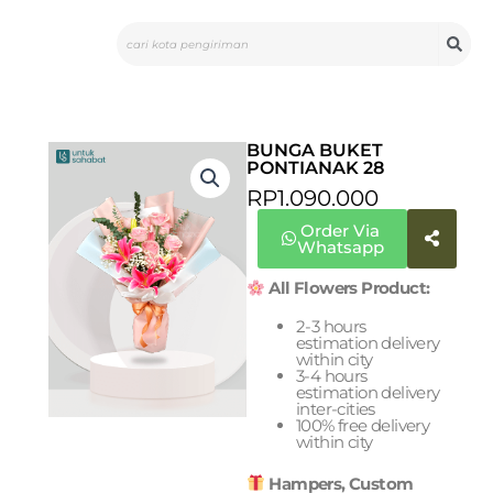
Skip
Search
to
content
BUNGA BUKET
PONTIANAK 28
RP
1.090.000
Order Via
Whatsapp
All Flowers Product:
2-3 hours
estimation delivery
within city
3-4 hours
estimation delivery
inter-cities
100% free delivery
within city
Hampers, Custom