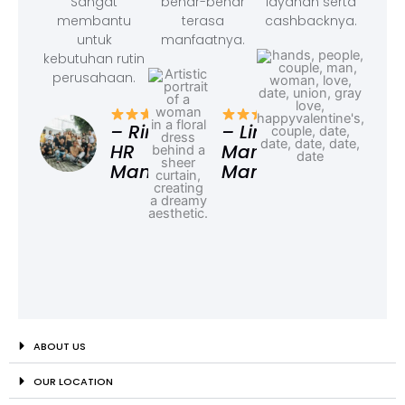
Sangat
benar-benar
layanan serta
membantu
terasa
cashbacknya.
untuk
manfaatnya.
kebutuhan rutin
perusahaan.
– F
Ad
– Rina,
– Linda,
HR
Marketing
Manager
Manager
ABOUT US
OUR LOCATION