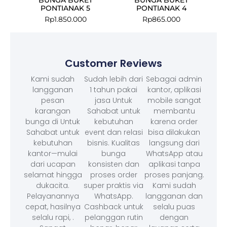
PONTIANAK 5
PONTIANAK 4
Rp
1.850.000
Rp
865.000
Customer Reviews
Kami sudah
Sudah lebih dari
Sebagai admin
langganan
1 tahun pakai
kantor, aplikasi
pesan
jasa Untuk
mobile sangat
karangan
Sahabat untuk
membantu
bunga di Untuk
kebutuhan
karena order
Sahabat untuk
event dan relasi
bisa dilakukan
kebutuhan
bisnis. Kualitas
langsung dari
kantor—mulai
bunga
WhatsApp atau
dari ucapan
konsisten dan
aplikasi tanpa
selamat hingga
proses order
proses panjang.
dukacita.
super praktis via
Kami sudah
Pelayanannya
WhatsApp.
langganan dan
cepat, hasilnya
Cashback untuk
selalu puas
selalu rapi, .
pelanggan rutin
dengan