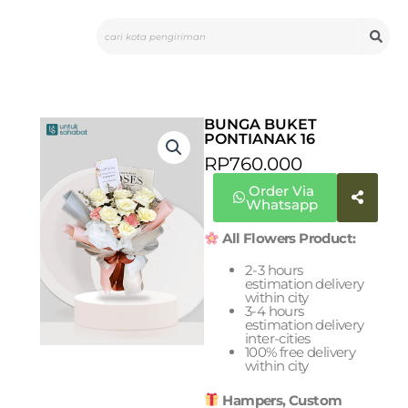
Skip
Search
to
content
BUNGA BUKET
PONTIANAK 16
RP
760.000
Order Via
Whatsapp
All Flowers Product:
2-3 hours
estimation delivery
within city
3-4 hours
estimation delivery
inter-cities
100% free delivery
within city
Hampers, Custom