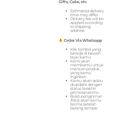
Gifts, Cake, etc
Estimated delivery
time may differ
Delivery fee will be
applied according
to shipping
address
Order Via Whatsapp
Klik tombol yang
berada di bawah
layar kamu
Kami akan
membantu untuk
mencari produk
yang kamu
inginkan
Kamu akan selalu
diupdate dengan
status terakhir
pemesananmu
Bukti pengiriman
(foto) akan kamu
terima setelah
barang sampai