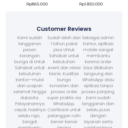
Rp
865.000
Rp
1.850.000
Customer Reviews
Kami sudah
Sudah lebih dari
Sebagai admin
langganan
1 tahun pakai
kantor, aplikasi
pesan
jasa Untuk
mobile sangat
karangan
Sahabat untuk
membantu
bunga di Untuk
kebutuhan
karena order
Sahabat untuk
event dan relasi
bisa dilakukan
kebutuhan
bisnis. Kualitas
langsung dari
kantor—mulai
bunga
WhatsApp atau
dari ucapan
konsisten dan
aplikasi tanpa
selamat hingga
proses order
proses panjang.
dukacita.
super praktis via
Kami sudah
Pelayanannya
WhatsApp.
langganan dan
cepat, hasilnya
Cashback untuk
selalu puas
selalu rapi, .
pelanggan rutin
dengan
Sangat
benar-benar
layanan serta
membantu
terasa
cashbacknya.