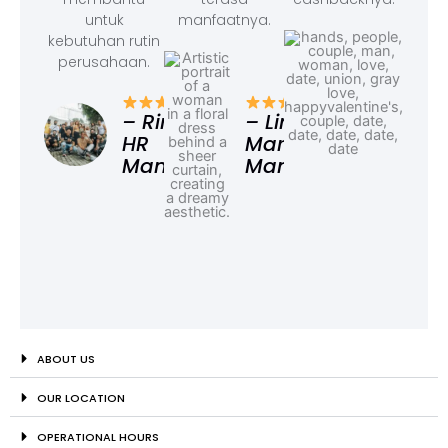
untuk
manfaatnya.
kebutuhan rutin
perusahaan.
– F
Ad
– Rina,
– Linda,
HR
Marketing
Manager
Manager
ABOUT US
OUR LOCATION
OPERATIONAL HOURS