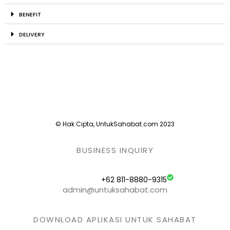
BENEFIT
DELIVERY
© Hak Cipta, UntukSahabat.com 2023
BUSINESS INQUIRY
+62 811-8880-9315
admin@untuksahabat.com
DOWNLOAD APLIKASI UNTUK SAHABAT