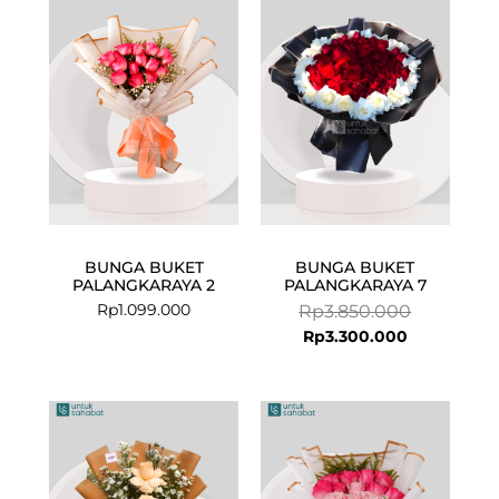
price
price
is:
was:
Rp3.300.000
Rp3.850.00
BUNGA BUKET
BUNGA BUKET
PALANGKARAYA 2
PALANGKARAYA 7
Rp
1.099.000
Rp
3.850.000
Rp
3.300.000