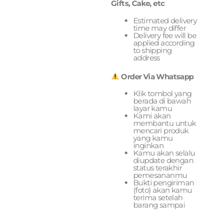
Gifts, Cake, etc
Estimated delivery
time may differ
Delivery fee will be
applied according
to shipping
address
Order Via Whatsapp
Klik tombol yang
berada di bawah
layar kamu
Kami akan
membantu untuk
mencari produk
yang kamu
inginkan
Kamu akan selalu
diupdate dengan
status terakhir
pemesananmu
Bukti pengiriman
(foto) akan kamu
terima setelah
barang sampai