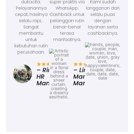
dukacita.
super praktis via
Kami sudah
Pelayanannya
WhatsApp.
langganan dan
cepat, hasilnya
Cashback untuk
selalu puas
selalu rapi, .
pelanggan rutin
dengan
Sangat
benar-benar
layanan serta
membantu
terasa
cashbacknya.
untuk
manfaatnya.
kebutuhan rutin
perusahaan.
– F
Ad
– Rina,
– Linda,
HR
Marketing
Manager
Manager