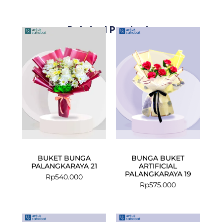
Related Products
BUKET BUNGA
BUNGA BUKET
PALANGKARAYA 21
ARTIFICIAL
PALANGKARAYA 19
Rp
540.000
Rp
575.000
Current
Original