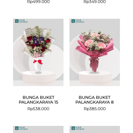
Rp
499.000
Rp
349.000
BUNGA BUKET
BUNGA BUKET
PALANGKARAYA 15
PALANGKARAYA 8
Rp
538.000
Rp
385.000
Current
Original