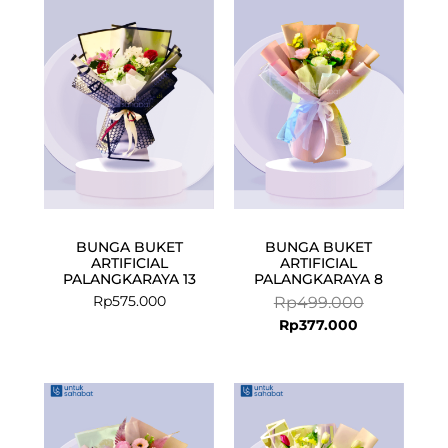
price
price
is:
was:
Rp377.000.
Rp499.000.
BUNGA BUKET
BUNGA BUKET
ARTIFICIAL
ARTIFICIAL
PALANGKARAYA 13
PALANGKARAYA 8
Rp
575.000
Rp
499.000
Rp
377.000