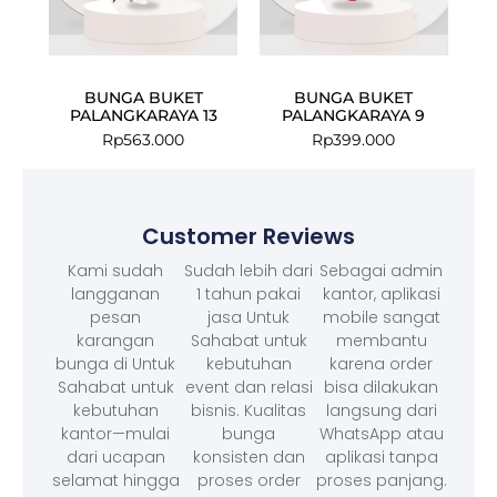
BUNGA BUKET
BUNGA BUKET
PALANGKARAYA 13
PALANGKARAYA 9
Rp
563.000
Rp
399.000
Customer Reviews
Kami sudah
Sudah lebih dari
Sebagai admin
langganan
1 tahun pakai
kantor, aplikasi
pesan
jasa Untuk
mobile sangat
karangan
Sahabat untuk
membantu
bunga di Untuk
kebutuhan
karena order
Sahabat untuk
event dan relasi
bisa dilakukan
kebutuhan
bisnis. Kualitas
langsung dari
kantor—mulai
bunga
WhatsApp atau
dari ucapan
konsisten dan
aplikasi tanpa
selamat hingga
proses order
proses panjang.