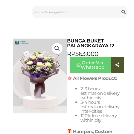
Skip
Search
to
content
BUNGA BUKET
PALANGKARAYA 12
RP
563.000
Order Via
Whatsapp
All Flowers Product:
2-3 hours
estimation delivery
within city
3-4 hours
estimation delivery
inter-cities
100% free delivery
within city
Hampers, Custom