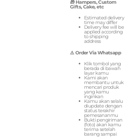
🎁 Hampers, Custom
Gifts, Cake, etc
Estimated delivery
time may differ
Delivery fee will be
applied according
to shipping
address
⚠️ Order Via Whatsapp
Klik tombol yang
berada di bawah
layar kamu
Kami akan
membantu untuk
mencari produk
yang kamu
inginkan
Kamu akan selalu
diupdate dengan
status terakhir
pemesananmu
Bukti pengiriman
(foto) akan kamu
terima setelah
barang sampai