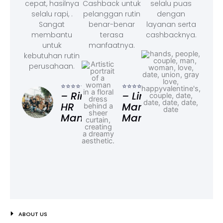
cepat, hasilnya
Cashback untuk
selalu puas
selalu rapi, .
pelanggan rutin
dengan
Sangat
benar-benar
layanan serta
membantu
terasa
cashbacknya.
untuk
manfaatnya.
kebutuhan rutin
perusahaan.
⭐⭐⭐
– F
⭐⭐⭐⭐⭐
⭐⭐⭐⭐⭐
Ad
– Rina,
– Linda,
HR
Marketing
Manager
Manager
ABOUT US