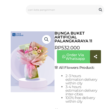
Skip
Search
to
content
BUNGA BUKET
ARTIFICIAL
PALANGKARAYA 11
RP
532.000
Order Via
Whatsapp
🌸 All Flowers Product:
2-3 hours
estimation delivery
within city
3-4 hours
estimation delivery
inter-cities
100% free delivery
within city