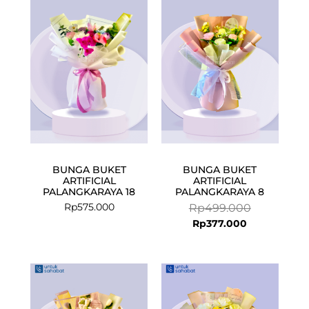
price
price
is:
was:
Rp377.000.
Rp499.000.
BUNGA BUKET
BUNGA BUKET
ARTIFICIAL
ARTIFICIAL
PALANGKARAYA 18
PALANGKARAYA 8
Rp
575.000
Rp
499.000
Rp
377.000