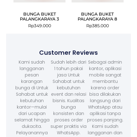
BUNGA BUKET
BUNGA BUKET
PALANGKARAYA 3
PALANGKARAYA 8
Rp
349.000
Rp
385.000
Customer Reviews
Kami sudah
Sudah lebih dari
Sebagai admin
langganan
1 tahun pakai
kantor, aplikasi
pesan
jasa Untuk
mobile sangat
karangan
Sahabat untuk
membantu
bunga di Untuk
kebutuhan
karena order
Sahabat untuk
event dan relasi
bisa dilakukan
kebutuhan
bisnis. Kualitas
langsung dari
kantor—mulai
bunga
WhatsApp atau
dari ucapan
konsisten dan
aplikasi tanpa
selamat hingga
proses order
proses panjang.
dukacita.
super praktis via
Kami sudah
Pelayanannya
WhatsApp.
langganan dan