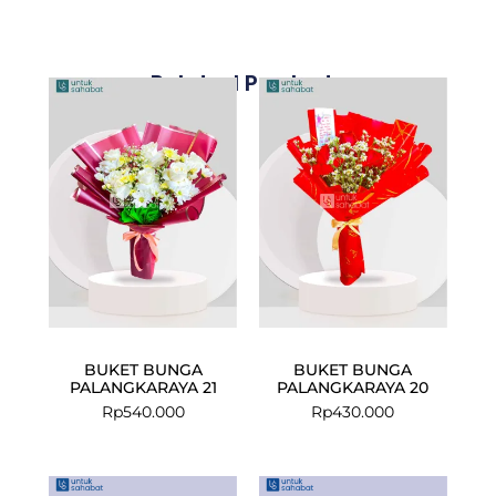
Related Products
BUKET BUNGA
BUKET BUNGA
PALANGKARAYA 21
PALANGKARAYA 20
Rp
540.000
Rp
430.000
Current
Original