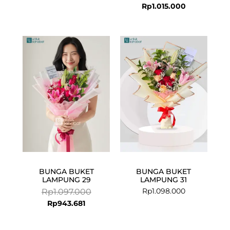
Rp
1.015.000
Current
Original
price
price
is:
was:
Rp943.681.
Rp1.097.000.
BUNGA BUKET
BUNGA BUKET
LAMPUNG 29
LAMPUNG 31
Rp
1.098.000
Rp
1.097.000
Rp
943.681