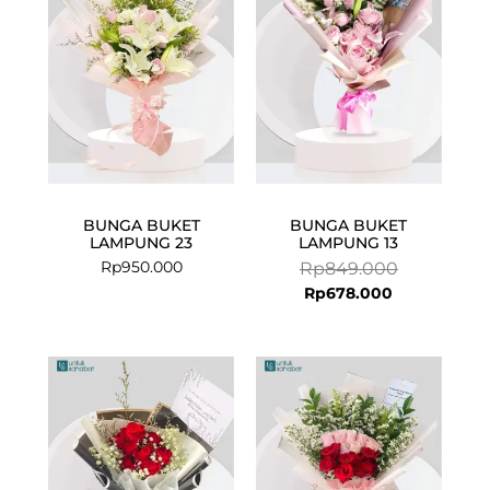
Rp678.000.
Rp849.000.
BUNGA BUKET
BUNGA BUKET
LAMPUNG 23
LAMPUNG 13
Rp
950.000
Rp
849.000
Rp
678.000
Current
Original
price
price
is:
was:
Rp549.999.
Rp699.000.