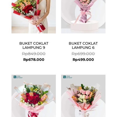
BUKET COKLAT
BUKET COKLAT
LAMPUNG 9
LAMPUNG 6
Rp
849.000
Rp
699.000
Rp
678.000
Rp
499.000
Current
Original
price
price
is:
was:
Rp678.000.
Rp849.000.