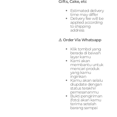
Gifts, Cake, etc
Estimated delivery
time may differ
Delivery fee will be
applied according
to shipping
address
⚠️ Order Via Whatsapp
Klik tombol yang
berada di bawah
layar kamu
Kami akan
membantu untuk
mencari produk
yang kamu
inginkan
Kamu akan selalu
diupdate dengan
status terakhir
pemesananmu
Bukti pengiriman
(foto) akan kamu
terima setelah
barang sampai