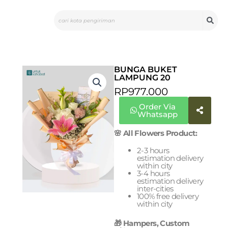
Skip
Search
to
content
BUNGA BUKET
LAMPUNG 20
RP
977.000
Order Via
Whatsapp
🌸 All Flowers Product:
2-3 hours
estimation delivery
within city
3-4 hours
estimation delivery
inter-cities
100% free delivery
within city
🎁 Hampers, Custom