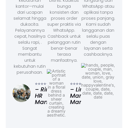
kebutuhan
bisnis. Kualitas
langsung dari
kantor—mulai
bunga
WhatsApp atau
dari ucapan
konsisten dan
aplikasi tanpa
selamat hingga
proses order
proses panjang.
dukacita.
super praktis via
Kami sudah
Pelayanannya
WhatsApp.
langganan dan
cepat, hasilnya
Cashback untuk
selalu puas
selalu rapi, .
pelanggan rutin
dengan
Sangat
benar-benar
layanan serta
membantu
terasa
cashbacknya.
untuk
manfaatnya.
kebutuhan rutin
perusahaan.
⭐⭐⭐
– F
⭐⭐⭐⭐⭐
⭐⭐⭐⭐⭐
Ad
– Rina,
– Linda,
HR
Marketing
Manager
Manager