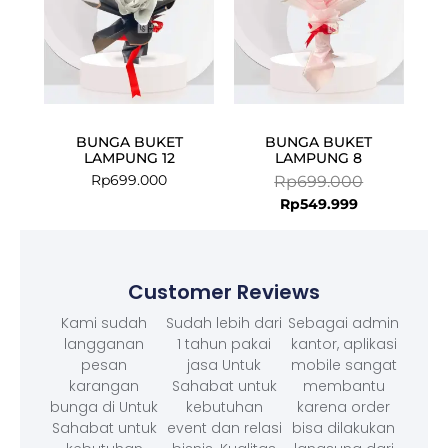
BUNGA BUKET
BUNGA BUKET
LAMPUNG 12
LAMPUNG 8
Rp
699.000
Rp
699.000
Rp
549.999
Customer Reviews
Kami sudah
Sudah lebih dari
Sebagai admin
langganan
1 tahun pakai
kantor, aplikasi
pesan
jasa Untuk
mobile sangat
karangan
Sahabat untuk
membantu
bunga di Untuk
kebutuhan
karena order
Sahabat untuk
event dan relasi
bisa dilakukan