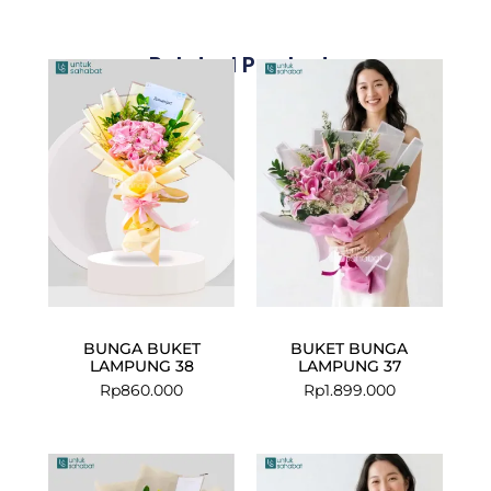
Related Products
BUNGA BUKET
BUKET BUNGA
LAMPUNG 38
LAMPUNG 37
Rp
860.000
Rp
1.899.000
Current
Original
Original
Curre
price
price
price
price