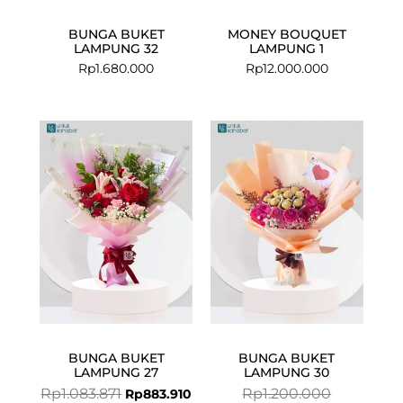
BUNGA BUKET
MONEY BOUQUET
LAMPUNG 32
LAMPUNG 1
Rp
1.680.000
Rp
12.000.000
Original
Current
Current
Original
price
price
price
price
was:
is:
is:
was:
Rp1.083.871.
Rp883.910.
Rp1.015.000.
Rp1.200.000
BUNGA BUKET
BUNGA BUKET
LAMPUNG 27
LAMPUNG 30
Rp
1.083.871
Rp
1.200.000
Rp
883.910