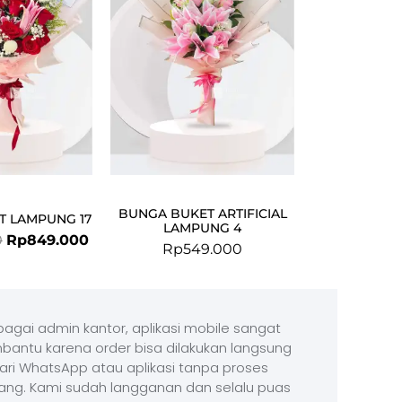
Rp1.049.000.
Rp849.000.
BUNGA BUKET ARTIFICIAL
T LAMPUNG 17
LAMPUNG 4
0
Rp
849.000
Rp
549.000
agai admin kantor, aplikasi mobile sangat
antu karena order bisa dilakukan langsung
ari WhatsApp atau aplikasi tanpa proses
ang. Kami sudah langganan dan selalu puas