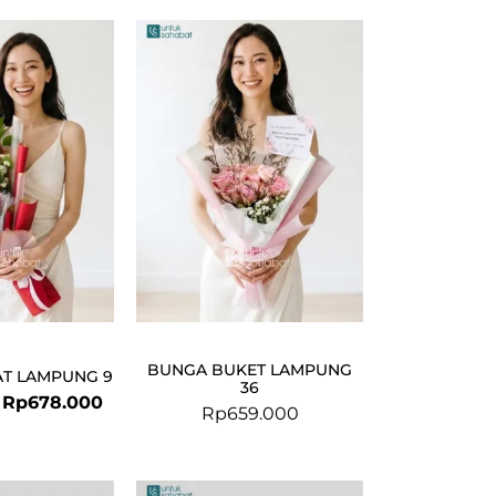
Original
Current
price
price
was:
is:
Rp849.000.
Rp678.000.
BUNGA BUKET LAMPUNG
AT LAMPUNG 9
36
Rp
678.000
Rp
659.000
Original
Current