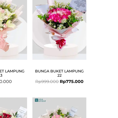
was:
is:
Rp999.000.
Rp775.000.
ET LAMPUNG
BUNGA BUKET LAMPUNG
23
22
0.000
Rp
999.000
Rp
775.000
Original
Current
price
price
was:
is: