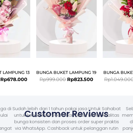
Rp849.000.
Rp678.000.
Rp999.000.
Rp823.500.
 LAMPUNG 13
BUNGA BUKET LAMPUNG 19
BUNGA BUKE
Rp
678.000
Rp
999.000
Rp
823.500
Rp
1.049.00
ga di
Sudah lebih dari 1 tahun pakai jasa Untuk Sahabat
Seb
Customer Reviews
ulai
untuk kebutuhan event dan relasi bisnis. Kualitas
memb
bunga konsisten dan proses order super praktis
d
Sangat
via WhatsApp. Cashback untuk pelanggan rutin
panj