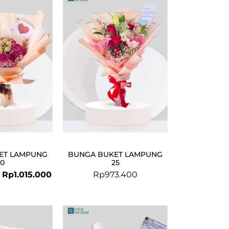
price
price
was:
is:
Rp1.200.000.
Rp1.015.000.
ET LAMPUNG
BUNGA BUKET LAMPUNG
30
25
Rp
1.015.000
Rp
973.400
Original
Current
price
price