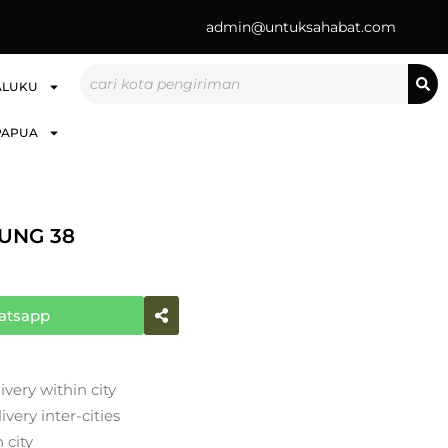
admin@untuksahabat.com
Search
ALUKU
PAPUA
UNG 38
atsapp
ivery within city
very inter-cities
 city