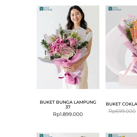
BUKET BUNGA LAMPUNG
BUKET COKLA
37
Rp
699.000
Rp
1.899.000
Original
Current