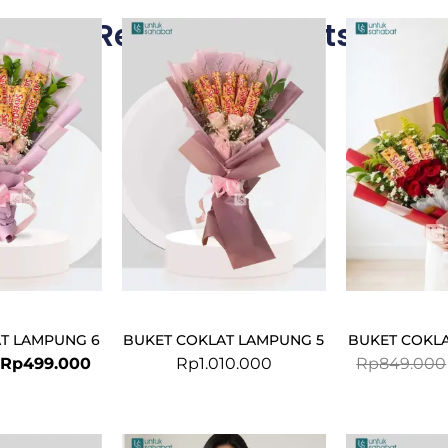
Related Products
Original
Current
price
price
was:
is:
Rp699.000.
Rp499.000.
T LAMPUNG 6
BUKET COKLAT LAMPUNG 5
BUKET COKL
Rp
499.000
Rp
1.010.000
Rp
849.000
Original
Current