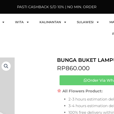
PASTI CASHBACK S/D 10% | NO MIN. ORDER
WITA
KALIMANTAN
SULAWESI
M
BUNGA BUKET LAMP
RP
860.000
Order Via Wh
All Flowers Product:
2-3 hours estimation del
3-4 hours estimation deli
100% free delivery within