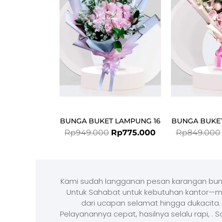
Rp949.000.
Rp775.000.
BUNGA BUKET LAMPUNG 16
BUNGA BUKET
Rp
949.000
Rp
775.000
Rp
849.000
Kami sudah langganan pesan karangan bun
Untuk Sahabat untuk kebutuhan kantor—m
dari ucapan selamat hingga dukacita.
Pelayanannya cepat, hasilnya selalu rapi, . 