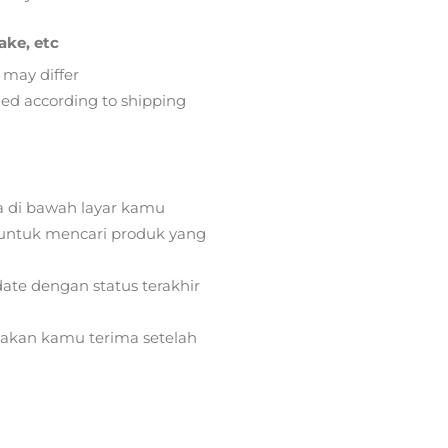
ake, etc
 may differ
lied according to shipping
a di bawah layar kamu
ntuk mencari produk yang
ate dengan status terakhir
) akan kamu terima setelah