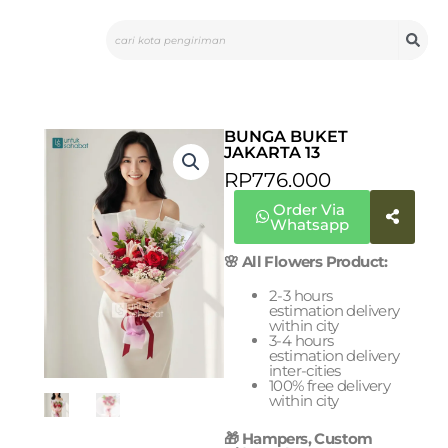
Skip
Search
to
content
BUNGA BUKET
JAKARTA 13
RP
776.000
Order Via
Whatsapp
🌸 All Flowers Product:
2-3 hours
estimation delivery
within city
3-4 hours
estimation delivery
inter-cities
100% free delivery
within city
🎁 Hampers, Custom