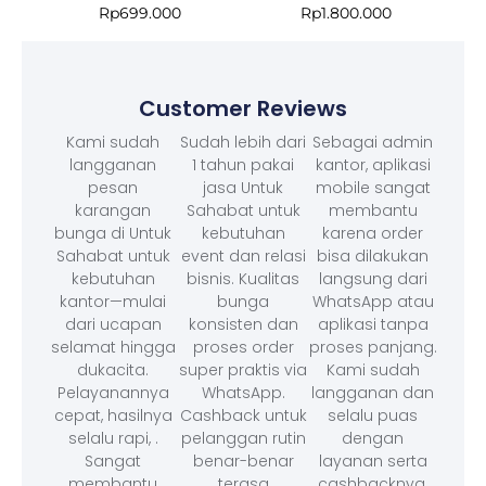
Rp
699.000
Rp
1.800.000
Customer Reviews
Kami sudah
Sudah lebih dari
Sebagai admin
langganan
1 tahun pakai
kantor, aplikasi
pesan
jasa Untuk
mobile sangat
karangan
Sahabat untuk
membantu
bunga di Untuk
kebutuhan
karena order
Sahabat untuk
event dan relasi
bisa dilakukan
kebutuhan
bisnis. Kualitas
langsung dari
kantor—mulai
bunga
WhatsApp atau
dari ucapan
konsisten dan
aplikasi tanpa
selamat hingga
proses order
proses panjang.
dukacita.
super praktis via
Kami sudah
Pelayanannya
WhatsApp.
langganan dan
cepat, hasilnya
Cashback untuk
selalu puas
selalu rapi, .
pelanggan rutin
dengan
Sangat
benar-benar
layanan serta
membantu
terasa
cashbacknya.