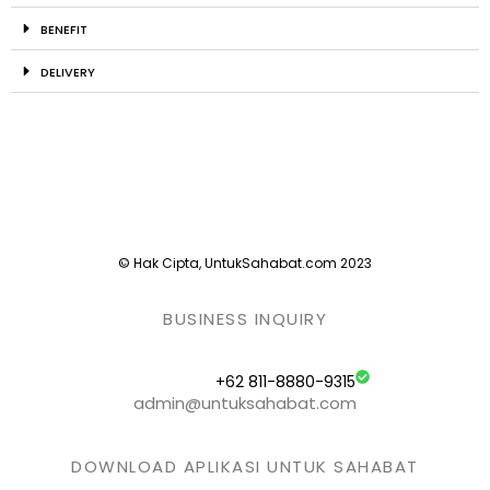
BENEFIT
DELIVERY
© Hak Cipta, UntukSahabat.com 2023
BUSINESS INQUIRY
+62 811-8880-9315
admin@untuksahabat.com
DOWNLOAD APLIKASI UNTUK SAHABAT