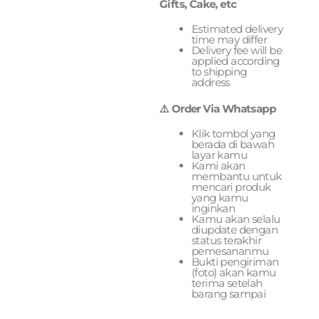
Gifts, Cake, etc
Estimated delivery
time may differ
Delivery fee will be
applied according
to shipping
address
⚠️ Order Via Whatsapp
Klik tombol yang
berada di bawah
layar kamu
Kami akan
membantu untuk
mencari produk
yang kamu
inginkan
Kamu akan selalu
diupdate dengan
status terakhir
pemesananmu
Bukti pengiriman
(foto) akan kamu
terima setelah
barang sampai