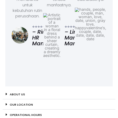
untuk
manfaatnya.
kebutuhan rutin
perusahaan.
⭐⭐⭐
– F
⭐⭐⭐⭐⭐
⭐⭐⭐⭐⭐
Ad
– Rina,
– Linda,
HR
Marketing
Manager
Manager
ABOUT US
OUR LOCATION
OPERATIONAL HOURS