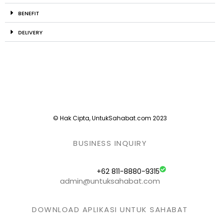
BENEFIT
DELIVERY
© Hak Cipta, UntukSahabat.com 2023
BUSINESS INQUIRY
+62 811-8880-9315
admin@untuksahabat.com
DOWNLOAD APLIKASI UNTUK SAHABAT