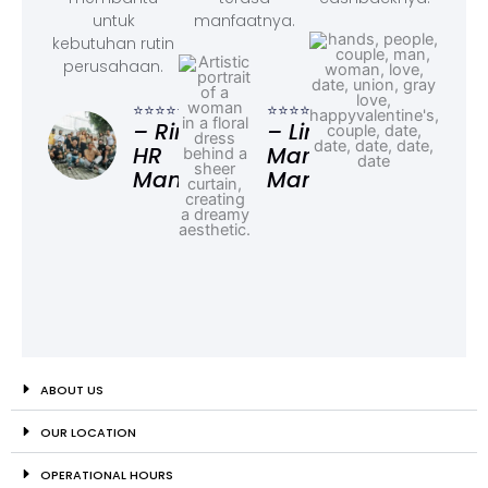
untuk
manfaatnya.
kebutuhan rutin
perusahaan.
⭐⭐⭐
– F
⭐⭐⭐⭐⭐
⭐⭐⭐⭐⭐
Ad
– Rina,
– Linda,
HR
Marketing
Manager
Manager
ABOUT US
OUR LOCATION
OPERATIONAL HOURS