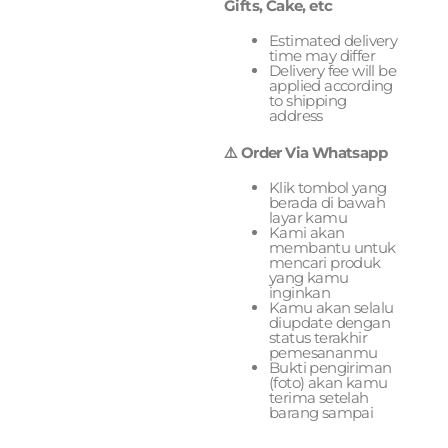
Gifts, Cake, etc
Estimated delivery
time may differ
Delivery fee will be
applied according
to shipping
address
⚠️ Order Via Whatsapp
Klik tombol yang
berada di bawah
layar kamu
Kami akan
membantu untuk
mencari produk
yang kamu
inginkan
Kamu akan selalu
diupdate dengan
status terakhir
pemesananmu
Bukti pengiriman
(foto) akan kamu
terima setelah
barang sampai