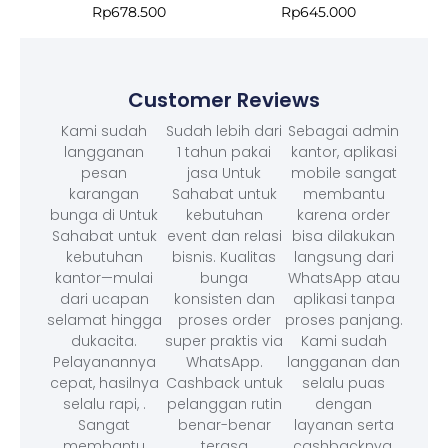
Rp
678.500
Rp
645.000
Customer Reviews
Kami sudah
Sudah lebih dari
Sebagai admin
langganan
1 tahun pakai
kantor, aplikasi
pesan
jasa Untuk
mobile sangat
karangan
Sahabat untuk
membantu
bunga di Untuk
kebutuhan
karena order
Sahabat untuk
event dan relasi
bisa dilakukan
kebutuhan
bisnis. Kualitas
langsung dari
kantor—mulai
bunga
WhatsApp atau
dari ucapan
konsisten dan
aplikasi tanpa
selamat hingga
proses order
proses panjang.
dukacita.
super praktis via
Kami sudah
Pelayanannya
WhatsApp.
langganan dan
cepat, hasilnya
Cashback untuk
selalu puas
selalu rapi, .
pelanggan rutin
dengan
Sangat
benar-benar
layanan serta
membantu
terasa
cashbacknya.