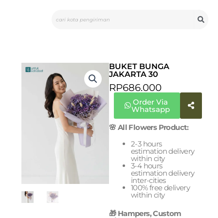
Skip
Search
to
content
BUKET BUNGA
JAKARTA 30
RP
686.000
Order Via
Whatsapp
🌸 All Flowers Product:
2-3 hours
estimation delivery
within city
3-4 hours
estimation delivery
inter-cities
100% free delivery
within city
🎁 Hampers, Custom