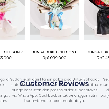
T CILEGON 7
BUNGA BUKET CILEGON 8
BUNGA BUKE
35.000
Rp
1.099.000
Rp
2.4
ga di
Sudah lebih dari 1 tahun pakai jasa Untuk Sahabat
Seb
Customer Reviews
ulai
untuk kebutuhan event dan relasi bisnis. Kualitas
memb
bunga konsisten dan proses order super praktis
d
Sangat
via WhatsApp. Cashback untuk pelanggan rutin
panj
aan.
benar-benar terasa manfaatnya.