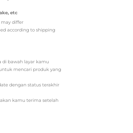
ake, etc
 may differ
lied according to shipping
a di bawah layar kamu
ntuk mencari produk yang
ate dengan status terakhir
) akan kamu terima setelah