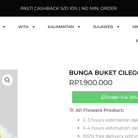
PASTI CASHBACK S/D 10% | NO MIN. ORDER
WITA
KALIMANTAN
SULAWESI
M
BUNGA BUKET CILEG
RP
1.900.000
Order Via Wh
All Flowers Product:
2-3 hours estimation del
3-4 hours estimation deli
100% free delivery within