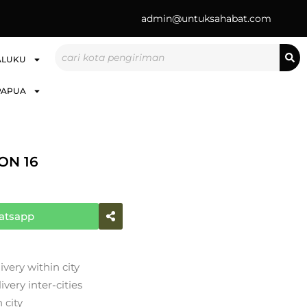
admin@untuksahabat.com
Search
ALUKU
PAPUA
ON 16
atsapp
ivery within city
very inter-cities
 city