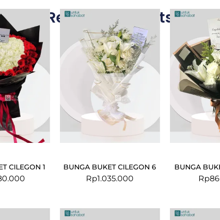
Related Products
T CILEGON 1
BUNGA BUKET CILEGON 6
BUNGA BUKE
80.000
Rp
1.035.000
Rp
86