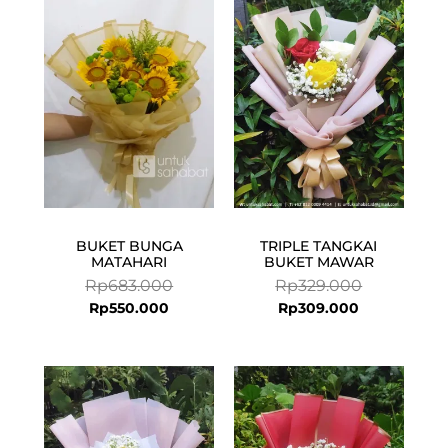
price
price
price
price
is:
was:
is:
was:
Rp550.000.
Rp683.000.
Rp309.000.
Rp329.000.
BUKET BUNGA
TRIPLE TANGKAI
MATAHARI
BUKET MAWAR
Rp
683.000
Rp
329.000
Rp
550.000
Rp
309.000