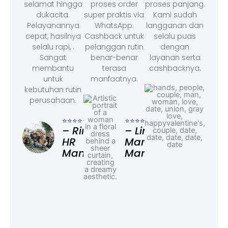
selamat hingga
proses order
proses panjang.
dukacita.
super praktis via
Kami sudah
Pelayanannya
WhatsApp.
langganan dan
cepat, hasilnya
Cashback untuk
selalu puas
selalu rapi, .
pelanggan rutin
dengan
Sangat
benar-benar
layanan serta
membantu
terasa
cashbacknya.
untuk
manfaatnya.
kebutuhan rutin
perusahaan.
⭐⭐⭐
– F
⭐⭐⭐⭐⭐
⭐⭐⭐⭐⭐
Ad
– Rina,
– Linda,
HR
Marketing
Manager
Manager