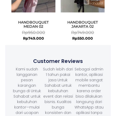
HANDBOUQUET
HANDBOUQUET
MEDAN 02
JAKARTA 02
Rp
950.000
Rp
749.000
Rp
749.000
Rp
550.000
Customer Reviews
Kami sudah
Sudah lebih dari
Sebagai admin
langganan
1 tahun pakai
kantor, aplikasi
pesan
jasa Untuk
mobile sangat
karangan
Sahabat untuk
membantu
bunga di Untuk
kebutuhan
karena order
Sahabat untuk
event dan relasi
bisa dilakukan
kebutuhan
bisnis. Kualitas
langsung dari
kantor—mulai
bunga
WhatsApp atau
dari ucapan
konsisten dan
aplikasi tanpa