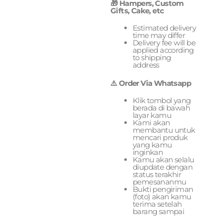
🎁 Hampers, Custom
Gifts, Cake, etc
Estimated delivery
time may differ
Delivery fee will be
applied according
to shipping
address
⚠️ Order Via Whatsapp
Klik tombol yang
berada di bawah
layar kamu
Kami akan
membantu untuk
mencari produk
yang kamu
inginkan
Kamu akan selalu
diupdate dengan
status terakhir
pemesananmu
Bukti pengiriman
(foto) akan kamu
terima setelah
barang sampai