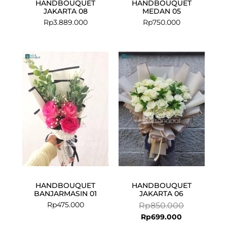
HANDBOUQUET
HANDBOUQUET
JAKARTA 08
MEDAN 05
Rp
3.889.000
Rp
750.000
Current
Original
price
price
is:
was:
Rp699.000.
Rp850.000.
HANDBOUQUET
HANDBOUQUET
BANJARMASIN 01
JAKARTA 06
Rp
475.000
Rp
850.000
Rp
699.000