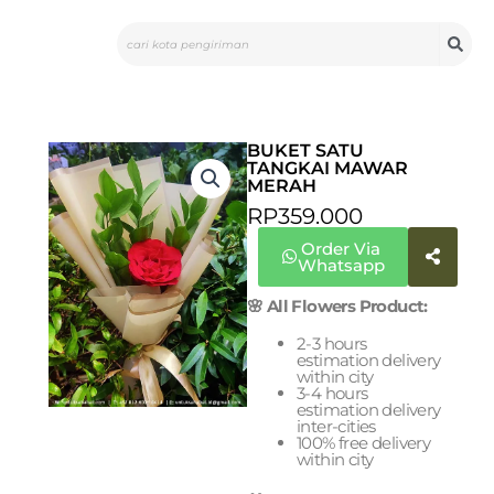
Skip
Search
to
content
BUKET SATU
TANGKAI MAWAR
MERAH
RP
359.000
Order Via
Whatsapp
🌸 All Flowers Product:
2-3 hours
estimation delivery
within city
3-4 hours
estimation delivery
inter-cities
100% free delivery
within city