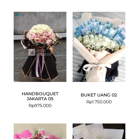
HANDBOUQUET
BUKET UANG 02
JAKARTA 05
Rp
1.750.000
Rp
975.000
Current
Original
price
price