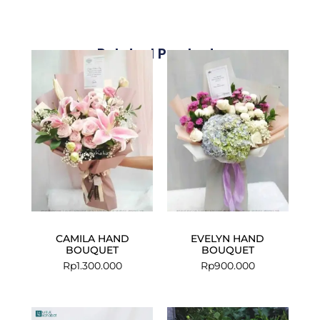
Related Products
CAMILA HAND
EVELYN HAND
BOUQUET
BOUQUET
Rp
1.300.000
Rp
900.000
Current
Original
Current
Original