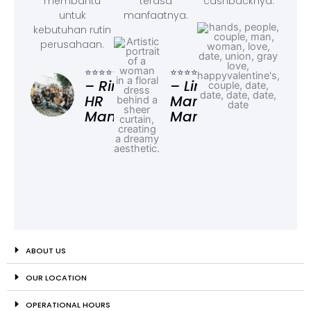
membantu
terasa
cashbacknya.
untuk
manfaatnya.
kebutuhan rutin
perusahaan.
⭐⭐⭐
– F
⭐⭐⭐⭐⭐
⭐⭐⭐⭐⭐
Ad
– Rina,
– Linda,
HR
Marketing
Manager
Manager
ABOUT US
OUR LOCATION
OPERATIONAL HOURS