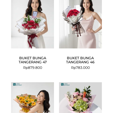
BUKET BUNGA
BUKET BUNGA
TANGERANG 47
TANGERANG 46
Rp
879.800
Rp
783.000
Original
Curre
price
price
was:
is:
Rp850.000.
Rp715.