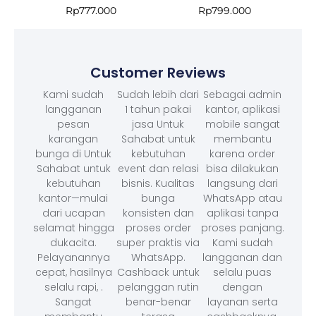
Rp
777.000
Rp
799.000
Customer Reviews
Kami sudah
Sudah lebih dari
Sebagai admin
langganan
1 tahun pakai
kantor, aplikasi
pesan
jasa Untuk
mobile sangat
karangan
Sahabat untuk
membantu
bunga di Untuk
kebutuhan
karena order
Sahabat untuk
event dan relasi
bisa dilakukan
kebutuhan
bisnis. Kualitas
langsung dari
kantor—mulai
bunga
WhatsApp atau
dari ucapan
konsisten dan
aplikasi tanpa
selamat hingga
proses order
proses panjang.
dukacita.
super praktis via
Kami sudah
Pelayanannya
WhatsApp.
langganan dan
cepat, hasilnya
Cashback untuk
selalu puas
selalu rapi, .
pelanggan rutin
dengan
Sangat
benar-benar
layanan serta