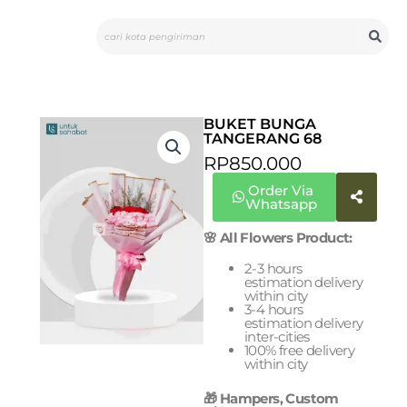
Skip
Search
to
content
BUKET BUNGA
TANGERANG 68
RP
850.000
Order Via
Whatsapp
🌸 All Flowers Product:
2-3 hours
estimation delivery
within city
3-4 hours
estimation delivery
inter-cities
100% free delivery
within city
🎁 Hampers, Custom