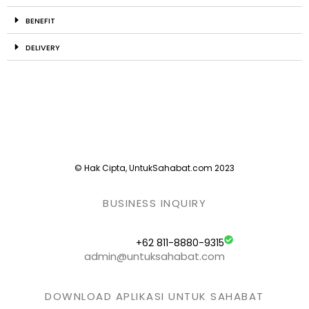
BENEFIT
DELIVERY
© Hak Cipta, UntukSahabat.com 2023
BUSINESS INQUIRY
+62 811-8880-9315
admin@untuksahabat.com
DOWNLOAD APLIKASI UNTUK SAHABAT