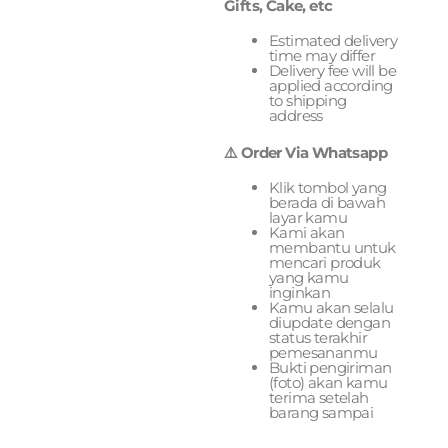
Gifts, Cake, etc
Estimated delivery
time may differ
Delivery fee will be
applied according
to shipping
address
⚠️ Order Via Whatsapp
Klik tombol yang
berada di bawah
layar kamu
Kami akan
membantu untuk
mencari produk
yang kamu
inginkan
Kamu akan selalu
diupdate dengan
status terakhir
pemesananmu
Bukti pengiriman
(foto) akan kamu
terima setelah
barang sampai