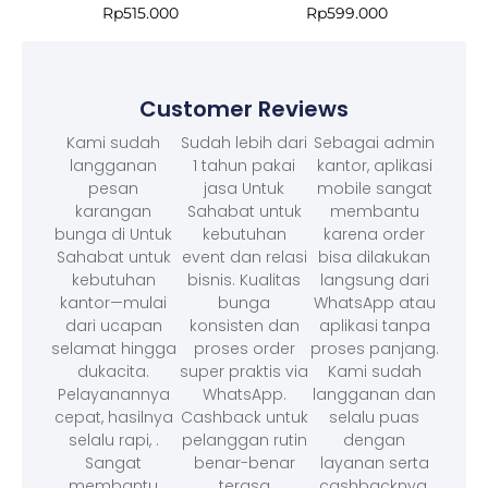
Rp
515.000
Rp
599.000
Customer Reviews
Kami sudah
Sudah lebih dari
Sebagai admin
langganan
1 tahun pakai
kantor, aplikasi
pesan
jasa Untuk
mobile sangat
karangan
Sahabat untuk
membantu
bunga di Untuk
kebutuhan
karena order
Sahabat untuk
event dan relasi
bisa dilakukan
kebutuhan
bisnis. Kualitas
langsung dari
kantor—mulai
bunga
WhatsApp atau
dari ucapan
konsisten dan
aplikasi tanpa
selamat hingga
proses order
proses panjang.
dukacita.
super praktis via
Kami sudah
Pelayanannya
WhatsApp.
langganan dan
cepat, hasilnya
Cashback untuk
selalu puas
selalu rapi, .
pelanggan rutin
dengan
Sangat
benar-benar
layanan serta
membantu
terasa
cashbacknya.