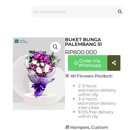
Skip
Search
to
content
BUKET BUNGA
PALEMBANG 51
RP
800.000
Order Via
Whatsapp
🌸 All Flowers Product:
2-3 hours
estimation delivery
within city
3-4 hours
estimation delivery
inter-cities
100% free delivery
within city
🎁 Hampers, Custom