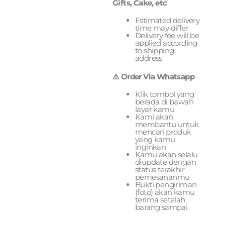
Gifts, Cake, etc
Estimated delivery
time may differ
Delivery fee will be
applied according
to shipping
address
⚠️ Order Via Whatsapp
Klik tombol yang
berada di bawah
layar kamu
Kami akan
membantu untuk
mencari produk
yang kamu
inginkan
Kamu akan selalu
diupdate dengan
status terakhir
pemesananmu
Bukti pengiriman
(foto) akan kamu
terima setelah
barang sampai