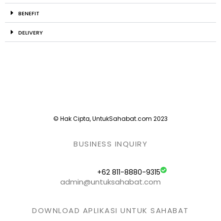
BENEFIT
DELIVERY
© Hak Cipta, UntukSahabat.com 2023
BUSINESS INQUIRY
+62 811-8880-9315
admin@untuksahabat.com
DOWNLOAD APLIKASI UNTUK SAHABAT