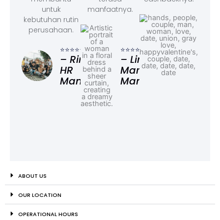
untuk
manfaatnya.
kebutuhan rutin
perusahaan.
⭐⭐⭐
– F
⭐⭐⭐⭐⭐
⭐⭐⭐⭐⭐
Ad
– Rina,
– Linda,
HR
Marketing
Manager
Manager
ABOUT US
OUR LOCATION
OPERATIONAL HOURS