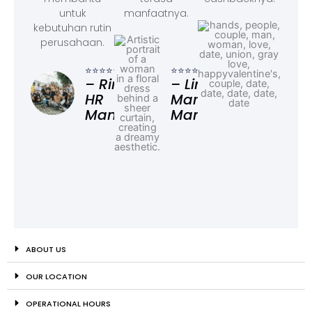
untuk
manfaatnya.
kebutuhan rutin
perusahaan.
⭐⭐⭐
– F
⭐⭐⭐⭐⭐
⭐⭐⭐⭐⭐
Ad
– Rina,
– Linda,
HR
Marketing
Manager
Manager
ABOUT US
OUR LOCATION
OPERATIONAL HOURS