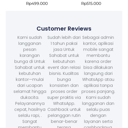
Rp
499.000
Rp
515.000
Customer Reviews
Kami sudah
Sudah lebih dari
Sebagai admin
langganan
1 tahun pakai
kantor, aplikasi
pesan
jasa Untuk
mobile sangat
karangan
Sahabat untuk
membantu
bunga di Untuk
kebutuhan
karena order
Sahabat untuk
event dan relasi
bisa dilakukan
kebutuhan
bisnis. Kualitas
langsung dari
kantor—mulai
bunga
WhatsApp atau
dari ucapan
konsisten dan
aplikasi tanpa
selamat hingga
proses order
proses panjang.
dukacita.
super praktis via
Kami sudah
Pelayanannya
WhatsApp.
langganan dan
cepat, hasilnya
Cashback untuk
selalu puas
selalu rapi, .
pelanggan rutin
dengan
Sangat
benar-benar
layanan serta
membantu
terasa
cashbacknya.