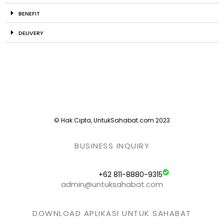
BENEFIT
DELIVERY
© Hak Cipta, UntukSahabat.com 2023
BUSINESS INQUIRY
+62 811-8880-9315
admin@untuksahabat.com
DOWNLOAD APLIKASI UNTUK SAHABAT