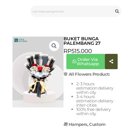
Skip
Search
to
content
BUKET BUNGA
PALEMBANG 27
RP
515.000
Order Via
Whatsapp
🌸 All Flowers Product:
2-3 hours
estimation delivery
within city
3-4 hours
estimation delivery
inter-cities
100% free delivery
within city
🎁 Hampers, Custom