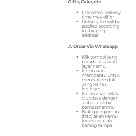
Gifts, Cake, etc
Estimated delivery
time may differ
Delivery fee will be
applied according
to shipping
address
⚠️ Order Via Whatsapp
Klik tombol yang
berada di bawah
layar kamu
Kami akan
membantu untuk
mencari produk
yang kamu
inginkan
Kamu akan selalu
diupdate dengan
status terakhir
pemesananmu
Bukti pengiriman
(foto) akan kamu
terima setelah
barang sampai