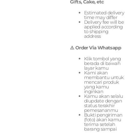
Gifts, Cake, etc
Estimated delivery
time may differ
Delivery fee will be
applied according
to shipping
address
⚠️ Order Via Whatsapp
Klik tombol yang
berada di bawah
layar kamu
Kami akan
membantu untuk
mencari produk
yang kamu
inginkan
Kamu akan selalu
diupdate dengan
status terakhir
pemesananmu
Bukti pengiriman
(foto) akan kamu
terima setelah
barang sampai