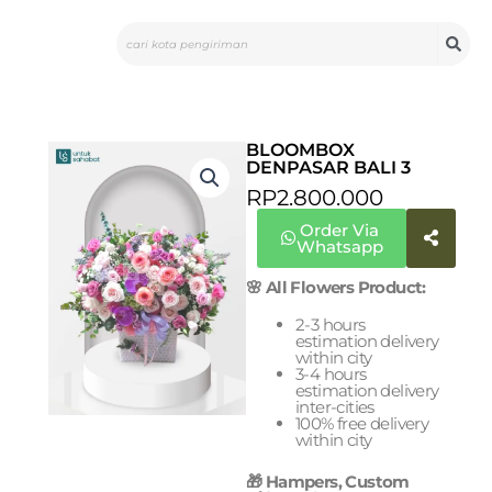
Skip
Search
to
content
BLOOMBOX
DENPASAR BALI 3
RP
2.800.000
Order Via
Whatsapp
🌸 All Flowers Product:
2-3 hours
estimation delivery
within city
3-4 hours
estimation delivery
inter-cities
100% free delivery
within city
🎁 Hampers, Custom