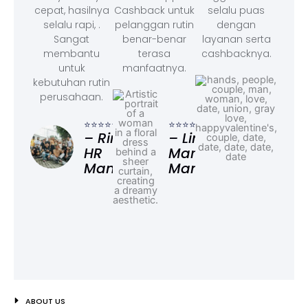
cepat, hasilnya
Cashback untuk
selalu puas
selalu rapi, .
pelanggan rutin
dengan
Sangat
benar-benar
layanan serta
membantu
terasa
cashbacknya.
untuk
manfaatnya.
kebutuhan rutin
perusahaan.
⭐⭐⭐
– F
⭐⭐⭐⭐⭐
⭐⭐⭐⭐⭐
Ad
– Rina,
– Linda,
HR
Marketing
Manager
Manager
ABOUT US