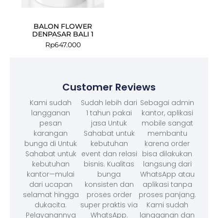
BALON FLOWER
DENPASAR BALI 1
Rp
647.000
Customer Reviews
Kami sudah
Sudah lebih dari
Sebagai admin
langganan
1 tahun pakai
kantor, aplikasi
pesan
jasa Untuk
mobile sangat
karangan
Sahabat untuk
membantu
bunga di Untuk
kebutuhan
karena order
Sahabat untuk
event dan relasi
bisa dilakukan
kebutuhan
bisnis. Kualitas
langsung dari
kantor—mulai
bunga
WhatsApp atau
dari ucapan
konsisten dan
aplikasi tanpa
selamat hingga
proses order
proses panjang.
dukacita.
super praktis via
Kami sudah
Pelayanannya
WhatsApp.
langganan dan