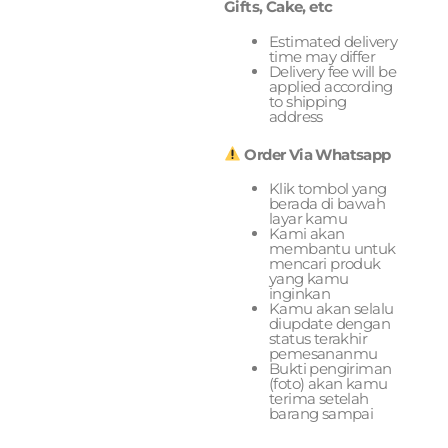
Gifts, Cake, etc
Estimated delivery
time may differ
Delivery fee will be
applied according
to shipping
address
Order Via Whatsapp
Klik tombol yang
berada di bawah
layar kamu
Kami akan
membantu untuk
mencari produk
yang kamu
inginkan
Kamu akan selalu
diupdate dengan
status terakhir
pemesananmu
Bukti pengiriman
(foto) akan kamu
terima setelah
barang sampai