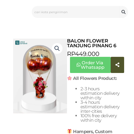
Skip
Search
to
content
BALON FLOWER
TANJUNG PINANG 6
RP
449.000
Order Via
Whatsapp
All Flowers Product:
2-3 hours
estimation delivery
within city
3-4 hours
estimation delivery
inter-cities
100% free delivery
within city
Hampers, Custom