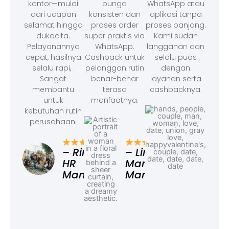
kantor—mulai
bunga
WhatsApp atau
dari ucapan
konsisten dan
aplikasi tanpa
selamat hingga
proses order
proses panjang.
dukacita.
super praktis via
Kami sudah
Pelayanannya
WhatsApp.
langganan dan
cepat, hasilnya
Cashback untuk
selalu puas
selalu rapi, .
pelanggan rutin
dengan
Sangat
benar-benar
layanan serta
membantu
terasa
cashbacknya.
untuk
manfaatnya.
kebutuhan rutin
perusahaan.
– F
Ad
– Rina,
– Linda,
HR
Marketing
Manager
Manager