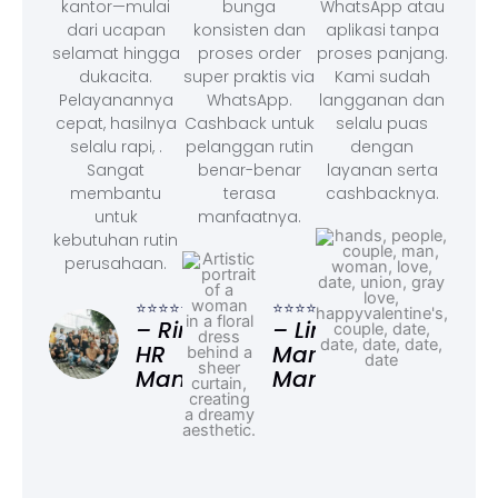
kantor—mulai
bunga
WhatsApp atau
dari ucapan
konsisten dan
aplikasi tanpa
selamat hingga
proses order
proses panjang.
dukacita.
super praktis via
Kami sudah
Pelayanannya
WhatsApp.
langganan dan
cepat, hasilnya
Cashback untuk
selalu puas
selalu rapi, .
pelanggan rutin
dengan
Sangat
benar-benar
layanan serta
membantu
terasa
cashbacknya.
untuk
manfaatnya.
kebutuhan rutin
perusahaan.
⭐⭐⭐
– F
⭐⭐⭐⭐⭐
⭐⭐⭐⭐⭐
Ad
– Rina,
– Linda,
HR
Marketing
Manager
Manager