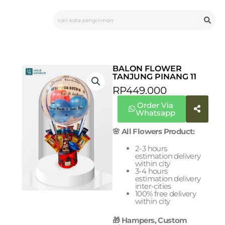
Skip
Search
to
content
BALON FLOWER
TANJUNG PINANG 11
RP
449.000
Order Via
Whatsapp
🌸 All Flowers Product:
2-3 hours
estimation delivery
within city
3-4 hours
estimation delivery
inter-cities
100% free delivery
within city
🎁 Hampers, Custom