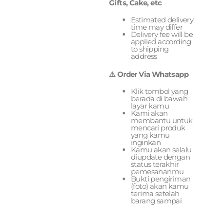
Gifts, Cake, etc
Estimated delivery
time may differ
Delivery fee will be
applied according
to shipping
address
⚠️ Order Via Whatsapp
Klik tombol yang
berada di bawah
layar kamu
Kami akan
membantu untuk
mencari produk
yang kamu
inginkan
Kamu akan selalu
diupdate dengan
status terakhir
pemesananmu
Bukti pengiriman
(foto) akan kamu
terima setelah
barang sampai