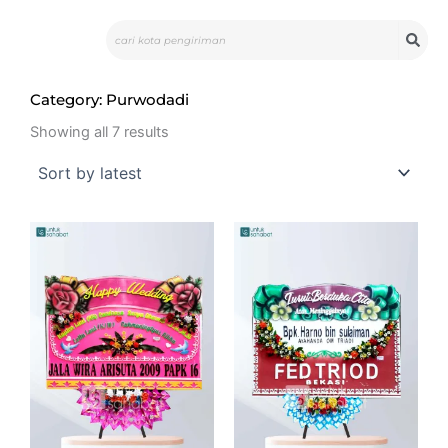
Skip
Search
to
content
Category: Purwodadi
Sorted
by
Showing all 7 results
latest