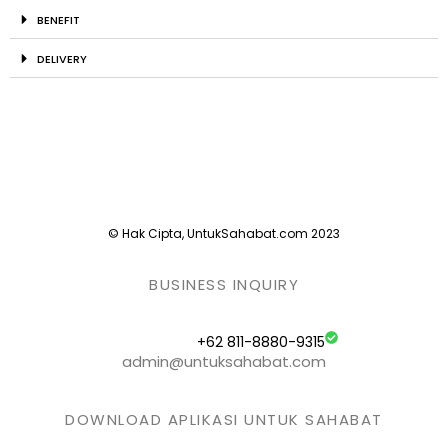
BENEFIT
DELIVERY
© Hak Cipta, UntukSahabat.com 2023
BUSINESS INQUIRY
+62 811-8880-9315
admin@untuksahabat.com
DOWNLOAD APLIKASI UNTUK SAHABAT