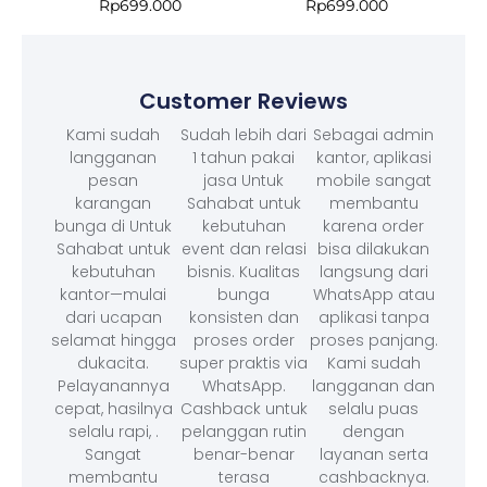
Rp
699.000
Rp
699.000
Customer Reviews
Kami sudah
Sudah lebih dari
Sebagai admin
langganan
1 tahun pakai
kantor, aplikasi
pesan
jasa Untuk
mobile sangat
karangan
Sahabat untuk
membantu
bunga di Untuk
kebutuhan
karena order
Sahabat untuk
event dan relasi
bisa dilakukan
kebutuhan
bisnis. Kualitas
langsung dari
kantor—mulai
bunga
WhatsApp atau
dari ucapan
konsisten dan
aplikasi tanpa
selamat hingga
proses order
proses panjang.
dukacita.
super praktis via
Kami sudah
Pelayanannya
WhatsApp.
langganan dan
cepat, hasilnya
Cashback untuk
selalu puas
selalu rapi, .
pelanggan rutin
dengan
Sangat
benar-benar
layanan serta
membantu
terasa
cashbacknya.