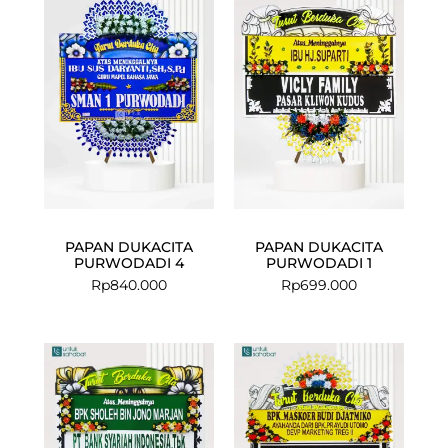
PAPAN DUKACITA
PAPAN DUKACITA
PURWODADI 4
PURWODADI 1
Rp
840.000
Rp
699.000
Current
Original
price
price
is:
was:
Rp675.000.
Rp699.000.