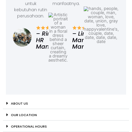
untuk
manfaatnya.
kebutuhan rutin
perusahaan.
– F
Ad
– Rina,
– Linda,
HR
Marketing
Manager
Manager
ABOUT US
OUR LOCATION
OPERATIONAL HOURS