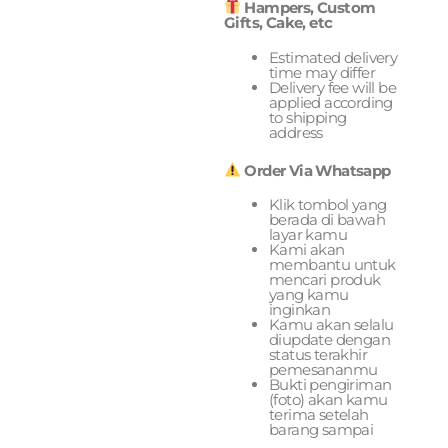
Hampers, Custom
Gifts, Cake, etc
Estimated delivery
time may differ
Delivery fee will be
applied according
to shipping
address
Order Via Whatsapp
Klik tombol yang
berada di bawah
layar kamu
Kami akan
membantu untuk
mencari produk
yang kamu
inginkan
Kamu akan selalu
diupdate dengan
status terakhir
pemesananmu
Bukti pengiriman
(foto) akan kamu
terima setelah
barang sampai