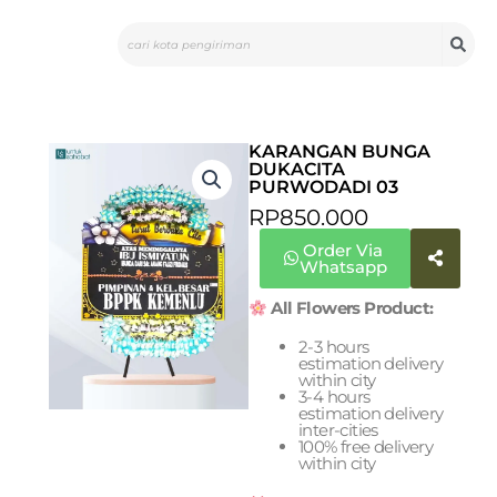
Skip
Search
to
content
KARANGAN BUNGA
DUKACITA
PURWODADI 03
RP
850.000
Order Via
Whatsapp
All Flowers Product:
2-3 hours
estimation delivery
within city
3-4 hours
estimation delivery
inter-cities
100% free delivery
within city