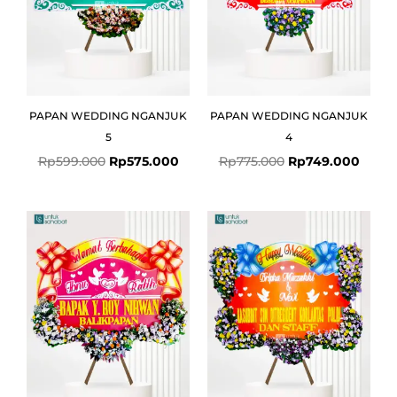
PAPAN WEDDING NGANJUK
PAPAN WEDDING NGANJUK
5
4
Rp
599.000
Rp
575.000
Rp
775.000
Rp
749.000
Original
Current
price
price
was:
is:
Rp1.025.000.
Rp999.000.