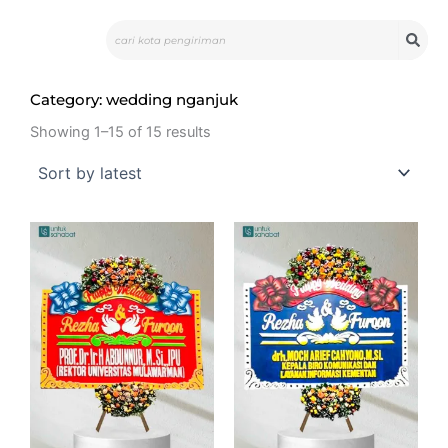
Skip
Search
to
content
Category: wedding nganjuk
Showing 1–15 of 15 results