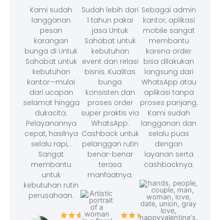
Kami sudah
Sudah lebih dari
Sebagai admin
langganan
1 tahun pakai
kantor, aplikasi
pesan
jasa Untuk
mobile sangat
karangan
Sahabat untuk
membantu
bunga di Untuk
kebutuhan
karena order
Sahabat untuk
event dan relasi
bisa dilakukan
kebutuhan
bisnis. Kualitas
langsung dari
kantor—mulai
bunga
WhatsApp atau
dari ucapan
konsisten dan
aplikasi tanpa
selamat hingga
proses order
proses panjang.
dukacita.
super praktis via
Kami sudah
Pelayanannya
WhatsApp.
langganan dan
cepat, hasilnya
Cashback untuk
selalu puas
selalu rapi, .
pelanggan rutin
dengan
Sangat
benar-benar
layanan serta
membantu
terasa
cashbacknya.
untuk
manfaatnya.
kebutuhan rutin
perusahaan.
– F