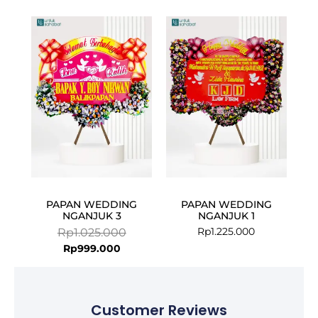
Current
Original
price
price
is:
was:
Rp999.000.
Rp1.025.000.
PAPAN WEDDING
PAPAN WEDDING
NGANJUK 3
NGANJUK 1
Rp
1.225.000
Rp
1.025.000
Rp
999.000
Customer Reviews