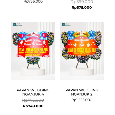
Rp
756.000
Rp
599.000
Rp
575.000
Current
Original
price
price
is:
was:
Rp749.000.
Rp775.000.
PAPAN WEDDING
PAPAN WEDDING
NGANJUK 4
NGANJUK 2
Rp
1.225.000
Rp
775.000
Rp
749.000