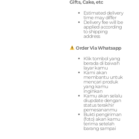
Gifts, Cake, etc
Estimated delivery
time may differ
Delivery fee will be
applied according
to shipping
address
Order Via Whatsapp
Klik tombol yang
berada di bawah
layar kamu
Kami akan
membantu untuk
mencari produk
yang kamu
inginkan
Kamu akan selalu
diupdate dengan
status terakhir
pemesananmu
Bukti pengiriman
(foto) akan kamu
terima setelah
barang sampai