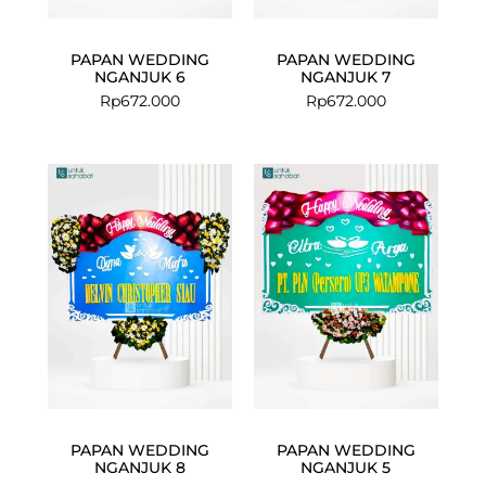
PAPAN WEDDING
PAPAN WEDDING
NGANJUK 6
NGANJUK 7
Rp
672.000
Rp
672.000
Current
Original
price
price
is:
was:
Rp575.000.
Rp599.000.
PAPAN WEDDING
PAPAN WEDDING
NGANJUK 8
NGANJUK 5