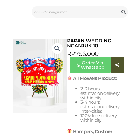
Skip
Search
to
content
PAPAN WEDDING
NGANJUK 10
RP
756.000
Order Via
Whatsapp
All Flowers Product:
2-3 hours
estimation delivery
within city
3-4 hours
estimation delivery
inter-cities
100% free delivery
within city
Hampers, Custom