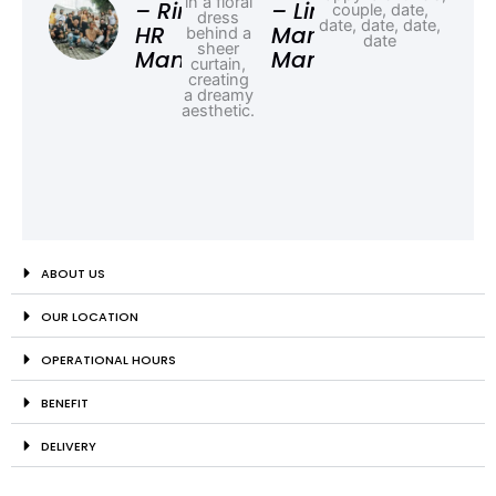
Ad
– Rina,
– Linda,
HR
Marketing
Manager
Manager
ABOUT US
OUR LOCATION
OPERATIONAL HOURS
BENEFIT
DELIVERY