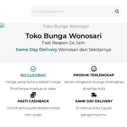
Skip
Search
to
content
Toko Bunga Wonosari
Fast Respon 24 Jam
Same Day Delivery
Wonosari dan Sekitarnya
NO CLICKBAIT
PRODUK TERLENGKAP
Harga yang tertera adalah harga
Varian rangkaian bunga terlengkap
final tanpa markup di sales
di setiap kota
PASTI CASHBACK
SAME DAY DELIVERY
Untuk semua pembelian tanpa
Di semua kota tujuan
min. order
pengirimanmu