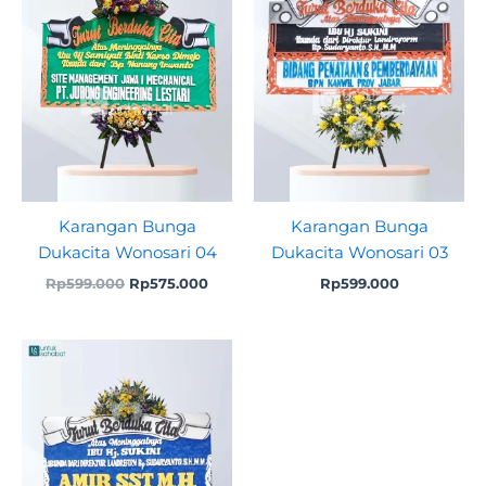
Karangan Bunga
Karangan Bunga
Dukacita Wonosari 04
Dukacita Wonosari 03
Rp
599.000
Rp
575.000
Rp
599.000
Original
Current
price
price
was:
is:
Rp599.000.
Rp575.000.