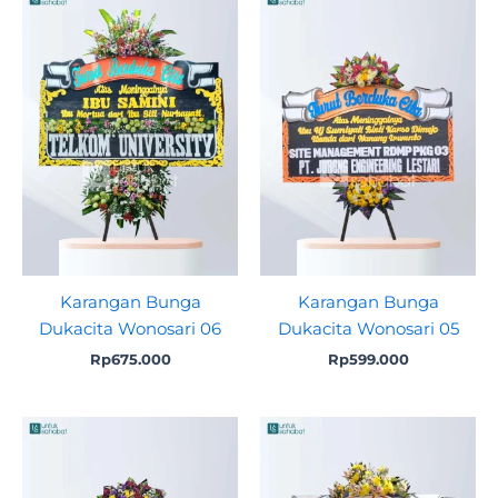
Karangan Bunga
Karangan Bunga
Dukacita Wonosari 06
Dukacita Wonosari 05
Rp
675.000
Rp
599.000
Original
Current
price
price
was:
is:
Rp599.000.
Rp575.000.