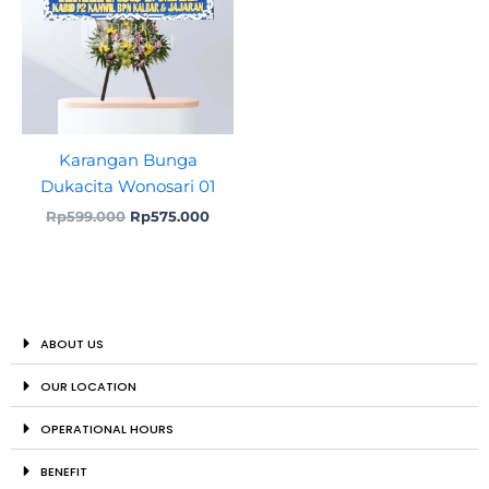
Karangan Bunga
Dukacita Wonosari 01
Rp
599.000
Rp
575.000
ABOUT US
OUR LOCATION
OPERATIONAL HOURS
BENEFIT