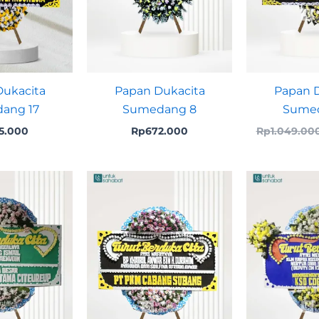
ukacita
Papan Dukacita
Papan D
ang 17
Sumedang 8
Sumed
5.000
Rp
672.000
Rp
1.049.00
Original
Current
price
price
was:
is:
Rp668.000.
Rp649.000.