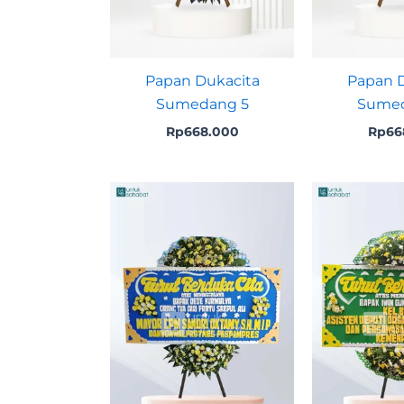
Papan Dukacita
Papan D
Sumedang 5
Sumed
Rp
668.000
Rp
66