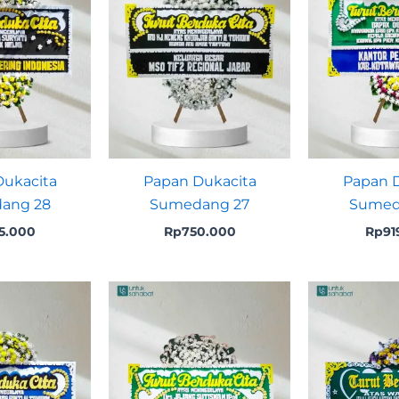
ukacita
Papan Dukacita
Papan D
ang 28
Sumedang 27
Sumed
5.000
Rp
750.000
Rp
91