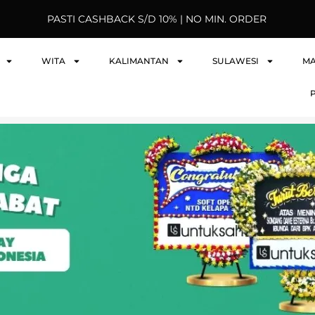
PASTI CASHBACK S/D 10% | NO MIN. ORDER
WITA
KALIMANTAN
SULAWESI
M