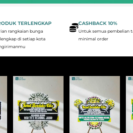
RODUK TERLENGKAP
CASHBACK 10%
rian rangkaian bunga
Untuk semua pembelian t
lengkap di setiap kota
minimal order
ngirimanmu