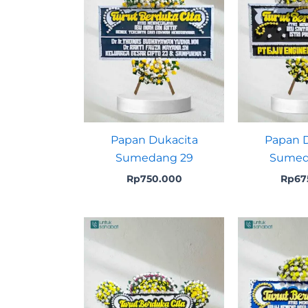
Papan Dukacita
Papan D
Sumedang 29
Sumed
Rp
750.000
Rp
67