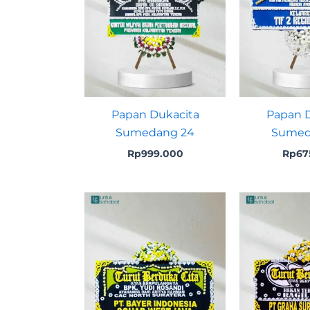
Papan Dukacita
Papan D
Sumedang 24
Sumed
Rp
999.000
Rp
67