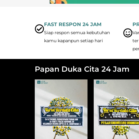
FAST RESPON 24 JAM
P
Siap respon semua kebutuhan
Va
kamu kapanpun setiap hari
ter
pe
Papan Duka Cita 24 Jam