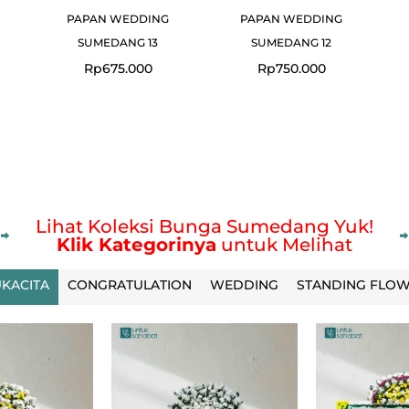
PAPAN WEDDING
PAPAN WEDDING
SUMEDANG 13
SUMEDANG 12
Rp
675.000
Rp
750.000
Lihat Koleksi Bunga Sumedang Yuk!
Klik Kategorinya
untuk Melihat
KACITA
CONGRATULATION
WEDDING
STANDING FLO