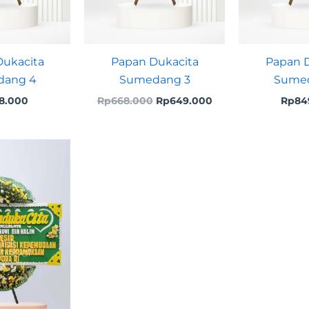
ukacita
Papan Dukacita
Papan D
ang 4
Sumedang 3
Sumed
8.000
Rp
668.000
Rp
649.000
Rp
84