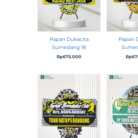
Papan Dukacita
Papan D
Sumedang 18
Sumed
Rp
675.000
Rp
67