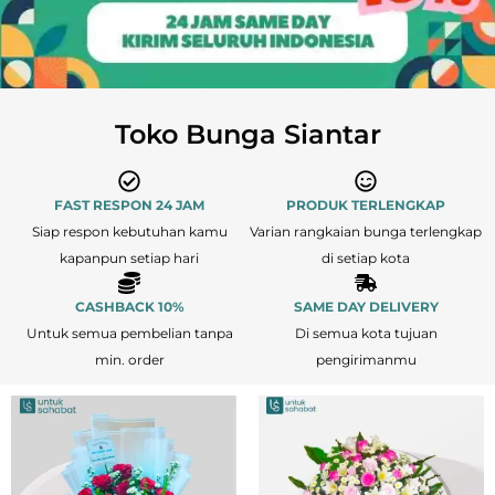
Toko Bunga Siantar
FAST RESPON 24 JAM
PRODUK TERLENGKAP
Siap respon kebutuhan kamu
Varian rangkaian bunga terlengkap
kapanpun setiap hari
di setiap kota
CASHBACK 10%
SAME DAY DELIVERY
Untuk semua pembelian tanpa
Di semua kota tujuan
min. order
pengirimanmu
Original
Cur
price
pric
was:
is:
Rp1.400.000.
Rp1.