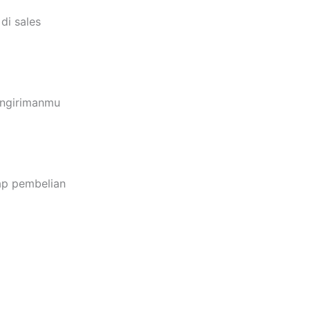
di sales
engirimanmu
ap pembelian