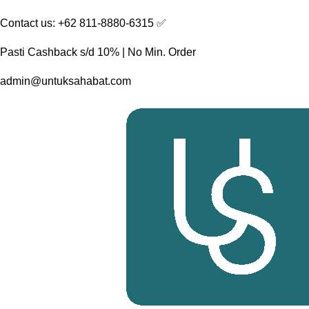
Skip
Contact us: +62 811-8880-6315 ✅︎
to
content
Pasti Cashback s/d 10% | No Min. Order
admin@untuksahabat.com