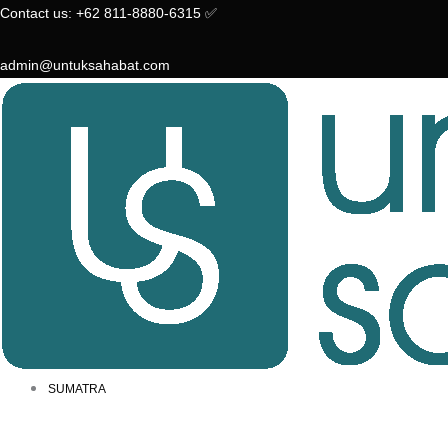
Skip
Contact us: +62 811-8880-6315 ✅︎
to
content
admin@untuksahabat.com
SUMATRA