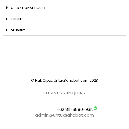
OPERATIONAL HOURS
BENEFIT
DELIVERY
© Hak Cipta, UntukSahabat.com 2023
BUSINESS INQUIRY
+62 811-8880-9315
admin@untuksahabat.com