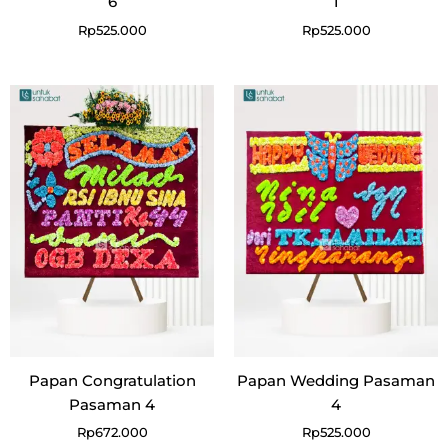
6
1
Rp
525.000
Rp
525.000
Papan Congratulation
Papan Wedding Pasaman
Pasaman 4
4
Rp
672.000
Rp
525.000