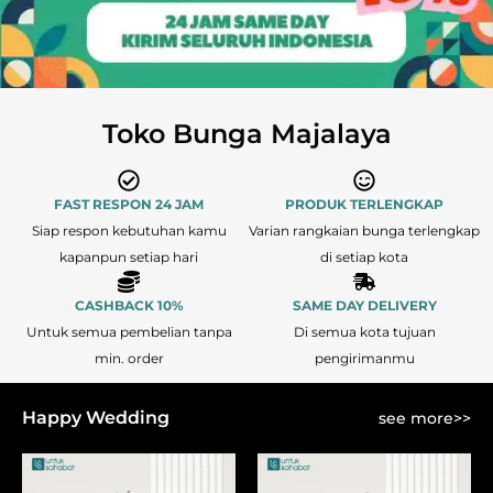
Toko Bunga Majalaya
FAST RESPON 24 JAM
PRODUK TERLENGKAP
Siap respon kebutuhan kamu
Varian rangkaian bunga terlengkap
kapanpun setiap hari
di setiap kota
CASHBACK 10%
SAME DAY DELIVERY
Untuk semua pembelian tanpa
Di semua kota tujuan
min. order
pengirimanmu
Happy Wedding
see more>>