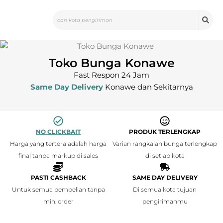
Skip
Search
to
content
Toko Bunga Konawe
Fast Respon 24 Jam
Same Day Delivery
Konawe dan Sekitarnya
NO CLICKBAIT
PRODUK TERLENGKAP
Harga yang tertera adalah harga
Varian rangkaian bunga terlengkap
final tanpa markup di sales
di setiap kota
PASTI CASHBACK
SAME DAY DELIVERY
Untuk semua pembelian tanpa
Di semua kota tujuan
min. order
pengirimanmu