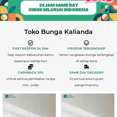
Toko Bunga Kalianda
FAST RESPON 24 JAM
PRODUK TERLENGKAP
Siap respon kebutuhan kamu
Varian rangkaian bunga terlengkap
kapanpun setiap hari
di setiap kota
CASHBACK 10%
SAME DAY DELIVERY
Untuk semua pembelian tanpa
Di semua kota tujuan
min. order
pengirimanmu