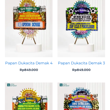
Papan Dukacita Demak 4
Papan Dukacita Demak 3
Rp
849.000
Rp
849.000
Original
Current
Original
Curre
price
price
price
price
was:
is:
was:
is:
Rp699.000.
Rp675.000.
Rp699.000.
Rp675