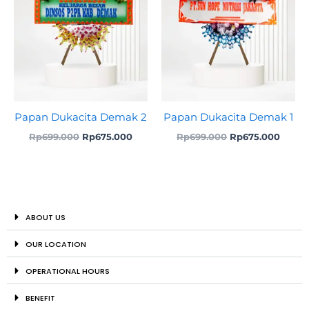
Papan Dukacita Demak 2
Papan Dukacita Demak 1
Rp
699.000
Rp
675.000
Rp
699.000
Rp
675.000
ABOUT US
OUR LOCATION
OPERATIONAL HOURS
BENEFIT