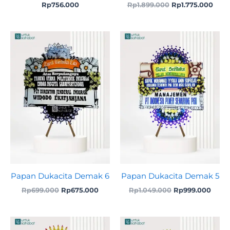
Rp
756.000
Rp
1.899.000
Rp
1.775.000
Original
Current
Original
Curre
price
price
price
price
was:
is:
was:
is:
Rp699.000.
Rp675.000.
Rp1.049.000.
Rp999
Papan Dukacita Demak 6
Papan Dukacita Demak 5
Rp
699.000
Rp
675.000
Rp
1.049.000
Rp
999.000