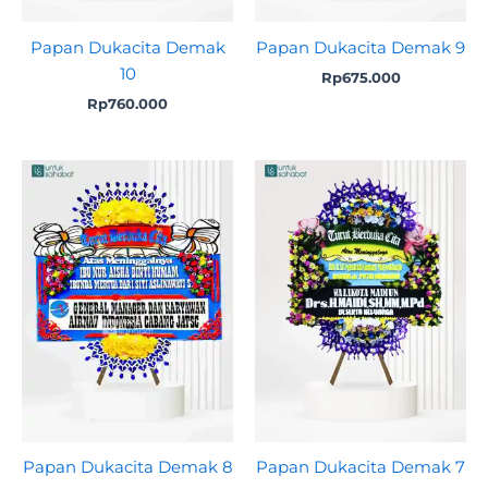
Papan Dukacita Demak
Papan Dukacita Demak 9
10
Rp
675.000
Rp
760.000
Original
Curr
price
pric
was:
is:
Rp1.899.000.
Rp1.
Papan Dukacita Demak 8
Papan Dukacita Demak 7