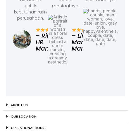
untuk
manfaatnya.
kebutuhan rutin
perusahaan.
– F
Ad
– Rina,
– Linda,
HR
Marketing
Manager
Manager
ABOUT US
OUR LOCATION
OPERATIONAL HOURS