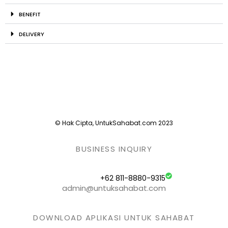
BENEFIT
DELIVERY
© Hak Cipta, UntukSahabat.com 2023
BUSINESS INQUIRY
+62 811-8880-9315
admin@untuksahabat.com
DOWNLOAD APLIKASI UNTUK SAHABAT