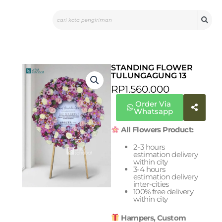
Skip
Search
to
content
STANDING FLOWER
TULUNGAGUNG 13
RP
1.560.000
Order Via
Whatsapp
All Flowers Product:
2-3 hours
estimation delivery
within city
3-4 hours
estimation delivery
inter-cities
100% free delivery
within city
Hampers, Custom