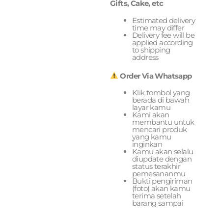
Gifts, Cake, etc
Estimated delivery
time may differ
Delivery fee will be
applied according
to shipping
address
Order Via Whatsapp
Klik tombol yang
berada di bawah
layar kamu
Kami akan
membantu untuk
mencari produk
yang kamu
inginkan
Kamu akan selalu
diupdate dengan
status terakhir
pemesananmu
Bukti pengiriman
(foto) akan kamu
terima setelah
barang sampai