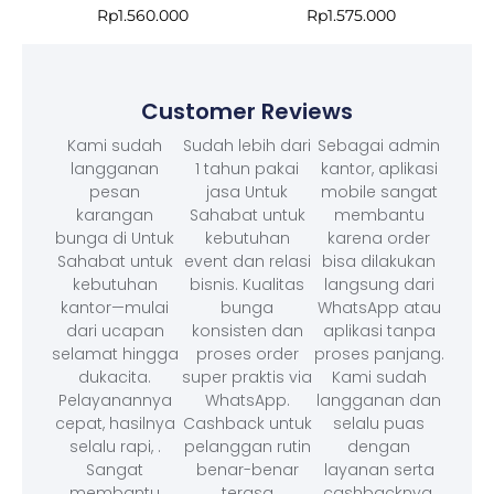
Rp
1.560.000
Rp
1.575.000
Customer Reviews
Kami sudah
Sudah lebih dari
Sebagai admin
langganan
1 tahun pakai
kantor, aplikasi
pesan
jasa Untuk
mobile sangat
karangan
Sahabat untuk
membantu
bunga di Untuk
kebutuhan
karena order
Sahabat untuk
event dan relasi
bisa dilakukan
kebutuhan
bisnis. Kualitas
langsung dari
kantor—mulai
bunga
WhatsApp atau
dari ucapan
konsisten dan
aplikasi tanpa
selamat hingga
proses order
proses panjang.
dukacita.
super praktis via
Kami sudah
Pelayanannya
WhatsApp.
langganan dan
cepat, hasilnya
Cashback untuk
selalu puas
selalu rapi, .
pelanggan rutin
dengan
Sangat
benar-benar
layanan serta
membantu
terasa
cashbacknya.