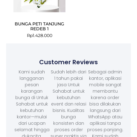
BUNGA PETI TANJUNG
REDEB 1
Rp
1.428.000
Customer Reviews
Kami sudah
Sudah lebih dari
Sebagai admin
langganan
1 tahun pakai
kantor, aplikasi
pesan
jasa Untuk
mobile sangat
karangan
Sahabat untuk
membantu
bunga di Untuk
kebutuhan
karena order
Sahabat untuk
event dan relasi
bisa dilakukan
kebutuhan
bisnis. Kualitas
langsung dari
kantor—mulai
bunga
WhatsApp atau
dari ucapan
konsisten dan
aplikasi tanpa
selamat hingga
proses order
proses panjang.
dukacita.
super praktis via
Kami sudah