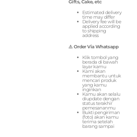
Gifts, Cake, etc
Estimated delivery
time may differ
Delivery fee will be
applied according
to shipping
address
⚠️ Order Via Whatsapp
Klik tombol yang
berada di bawah
layar kamu
Kami akan
membantu untuk
mencari produk
yang kamu
inginkan
Kamu akan selalu
diupdate dengan
status terakhir
pemesananmu
Bukti pengiriman
(foto) akan kamu
terima setelah
barang sampai