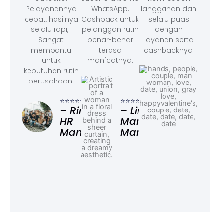
Pelayanannya
WhatsApp.
langganan dan
cepat, hasilnya
Cashback untuk
selalu puas
selalu rapi, .
pelanggan rutin
dengan
Sangat
benar-benar
layanan serta
membantu
terasa
cashbacknya.
untuk
manfaatnya.
kebutuhan rutin
perusahaan.
⭐⭐⭐
– F
⭐⭐⭐⭐⭐
⭐⭐⭐⭐⭐
Ad
– Rina,
– Linda,
HR
Marketing
Manager
Manager