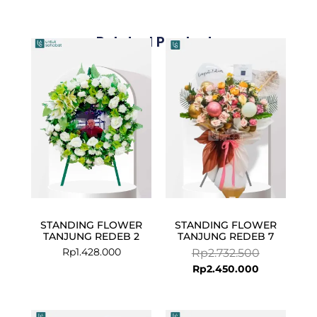
Related Products
Current
Original
price
price
is:
was:
Rp2.450.000
Rp2.732.500
STANDING FLOWER
STANDING FLOWER
TANJUNG REDEB 2
TANJUNG REDEB 7
Rp
1.428.000
Rp
2.732.500
Rp
2.450.000