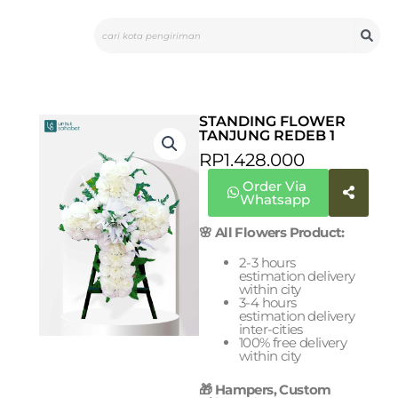
Skip
Search
to
content
STANDING FLOWER
TANJUNG REDEB 1
RP
1.428.000
Order Via
Whatsapp
🌸 All Flowers Product:
2-3 hours
estimation delivery
within city
3-4 hours
estimation delivery
inter-cities
100% free delivery
within city
🎁 Hampers, Custom