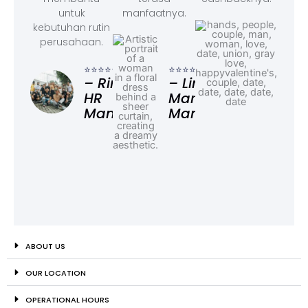
untuk
manfaatnya.
kebutuhan rutin
perusahaan.
⭐⭐⭐
– F
⭐⭐⭐⭐⭐
⭐⭐⭐⭐⭐
Ad
– Rina,
– Linda,
HR
Marketing
Manager
Manager
ABOUT US
OUR LOCATION
OPERATIONAL HOURS