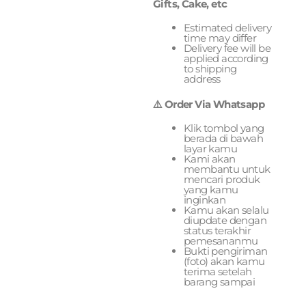
Gifts, Cake, etc
Estimated delivery
time may differ
Delivery fee will be
applied according
to shipping
address
⚠️ Order Via Whatsapp
Klik tombol yang
berada di bawah
layar kamu
Kami akan
membantu untuk
mencari produk
yang kamu
inginkan
Kamu akan selalu
diupdate dengan
status terakhir
pemesananmu
Bukti pengiriman
(foto) akan kamu
terima setelah
barang sampai