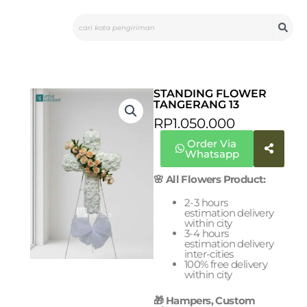
Skip
Search
to
content
STANDING FLOWER
TANGERANG 13
RP
1.050.000
Order Via
Whatsapp
🌸 All Flowers Product:
2-3 hours
estimation delivery
within city
3-4 hours
estimation delivery
inter-cities
100% free delivery
within city
🎁 Hampers, Custom