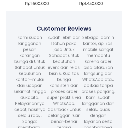
Rp
1.600.000
Rp
1.450.000
Customer Reviews
Kami sudah
Sudah lebih dari
Sebagai admin
langganan
1 tahun pakai
kantor, aplikasi
pesan
jasa Untuk
mobile sangat
karangan
Sahabat untuk
membantu
bunga di Untuk
kebutuhan
karena order
Sahabat untuk
event dan relasi
bisa dilakukan
kebutuhan
bisnis. Kualitas
langsung dari
kantor—mulai
bunga
WhatsApp atau
dari ucapan
konsisten dan
aplikasi tanpa
selamat hingga
proses order
proses panjang.
dukacita.
super praktis via
Kami sudah
Pelayanannya
WhatsApp.
langganan dan
cepat, hasilnya
Cashback untuk
selalu puas
selalu rapi, .
pelanggan rutin
dengan
Sangat
benar-benar
layanan serta
membantu
terasa
cashbacknya.