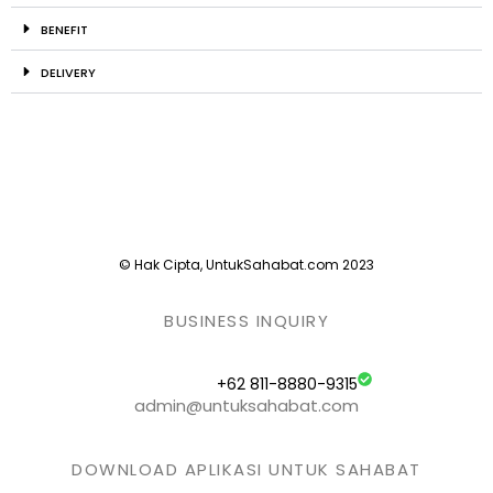
BENEFIT
DELIVERY
© Hak Cipta, UntukSahabat.com 2023
BUSINESS INQUIRY
+62 811-8880-9315
admin@untuksahabat.com
DOWNLOAD APLIKASI UNTUK SAHABAT