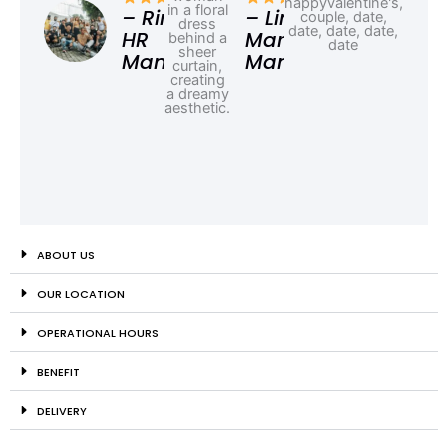
Ad
– Rina,
– Linda,
HR
Marketing
Manager
Manager
ABOUT US
OUR LOCATION
OPERATIONAL HOURS
BENEFIT
DELIVERY