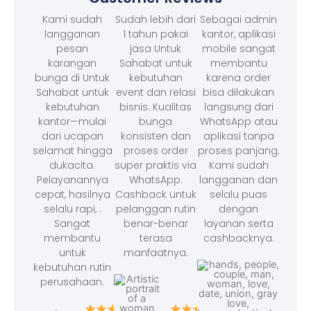
Kami sudah
Sudah lebih dari
Sebagai admin
langganan
1 tahun pakai
kantor, aplikasi
pesan
jasa Untuk
mobile sangat
karangan
Sahabat untuk
membantu
bunga di Untuk
kebutuhan
karena order
Sahabat untuk
event dan relasi
bisa dilakukan
kebutuhan
bisnis. Kualitas
langsung dari
kantor—mulai
bunga
WhatsApp atau
dari ucapan
konsisten dan
aplikasi tanpa
selamat hingga
proses order
proses panjang.
dukacita.
super praktis via
Kami sudah
Pelayanannya
WhatsApp.
langganan dan
cepat, hasilnya
Cashback untuk
selalu puas
selalu rapi, .
pelanggan rutin
dengan
Sangat
benar-benar
layanan serta
membantu
terasa
cashbacknya.
untuk
manfaatnya.
kebutuhan rutin
perusahaan.
– F