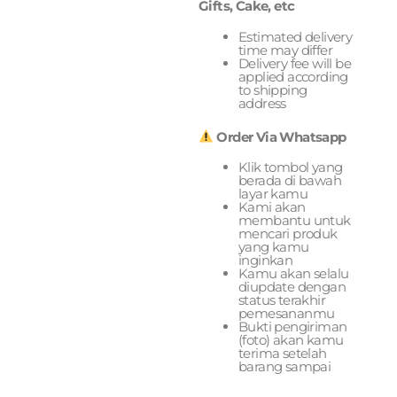
Gifts, Cake, etc
Estimated delivery
time may differ
Delivery fee will be
applied according
to shipping
address
Order Via Whatsapp
Klik tombol yang
berada di bawah
layar kamu
Kami akan
membantu untuk
mencari produk
yang kamu
inginkan
Kamu akan selalu
diupdate dengan
status terakhir
pemesananmu
Bukti pengiriman
(foto) akan kamu
terima setelah
barang sampai