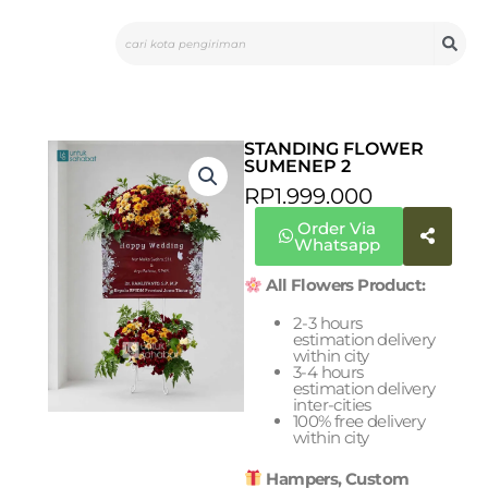
Skip
Search
to
content
STANDING FLOWER
SUMENEP 2
RP
1.999.000
Order Via
Whatsapp
All Flowers Product:
2-3 hours
estimation delivery
within city
3-4 hours
estimation delivery
inter-cities
100% free delivery
within city
Hampers, Custom